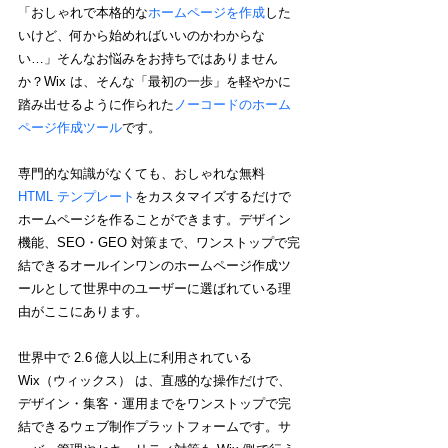
「おしゃれで本格的な
ホームページを作成
した
いけど、何から始めればいいのかわからな
い…」そんなお悩みをお持ちではありません
か？Wix は、そんな「最初の一歩」を軽やかに
踏み出せるように作られた
ノーコードのホーム
ページ作成ツール
です。
専門的な知識がなくても、おしゃれな無料 
HTML テンプレート
をカスタマイズするだけで
ホームページを作ることができます。デザイン
機能、SEO・GEO 対策まで、ワンストップで完
結できるオールインワンのホームページ作成ツ
ールとして世界中のユーザーに選ばれている理
由がここにあります。
世界中で 2.6 億人以上に利用されている 
Wix（ウィックス） は、直感的な操作だけで、
デザイン・集客・運用までをワンストップで完
結できるウェブ制作プラットフォームです。サ