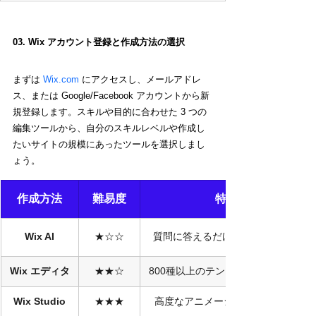
03. Wix アカウント登録と作成方法の選択
まずは 
Wix.com
 にアクセスし、メールアドレ
ス、または Google/Facebook アカウントから新
規登録します。スキルや目的に合わせた 3 つの
編集ツールから、自分のスキルレベルや作成し
たいサイトの規模にあったツールを選択しまし
ょう。
作成方法
難易度
特徴
Wix AI
★☆☆
質問に答えるだけでAIが自動生成
Wix エディタ
★★☆
800種以上のテンプレートから作成
Wix Studio
★★★
高度なアニメーションやAPI連携