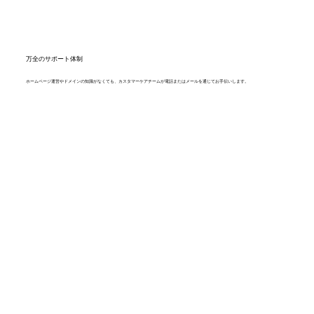
万全のサポート体制
ホームページ運営やドメインの知識がなくても、カスタマーケアチームが電話またはメールを通じてお手伝いします。