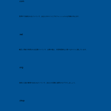
.com
世界中で信頼されるドメインで、あなたのサイトにプロフェッショナルな印象を与えます。
.net
幅広い用途で利用される定番ドメインで、企業や個人、非営利団体など様々なサイトに適しています。
.org
信頼と公益の象徴である.orgドメインで、あなたの活動に誠実さをプラスしましょう。
.shop