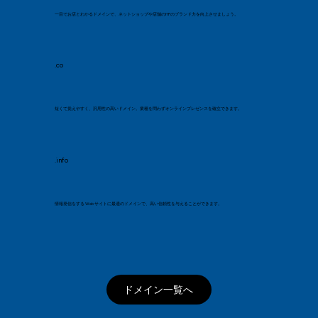
一目でお店とわかるドメインで、ネットショップや店舗のHPのブランド力を向上させましょう。
.co
短くて覚えやすく、汎用性の高いドメイン。業種を問わずオンラインプレゼンスを確立できます。
.info
情報発信をする Web サイトに最適のドメインで、高い信頼性を与えることができます。
ドメイン一覧へ