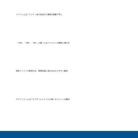
ドメインとは？ドメイン名の決め方と種類を図解で学ぶ
「.COM」「.ORG」「.NET」の違いとは？ドメインの種類と選び方
独自ドメインの取得方法：基礎知識と流れをわかりやすく解説
サブドメインとは？サブディレクトリとの違いやメリットを解説