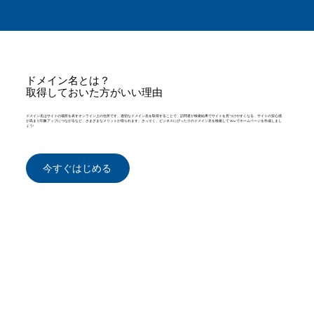
ドメイン名とは？
取得しておいた方がいい理由
ドメイン名はサイトの場所を表すオンライン上の住所です。適切なドメイン名を取得することで、訪問者が検索結果でサイトを見つけやすくなる、サイトの安心感
が高まり印象アップにつながるなど、さまざまなメリットが得られます。さっそく、ビジネスにぴったりのドメイン名を検索して Wix でホームページを作成しまし
ょう!
今すぐはじめる