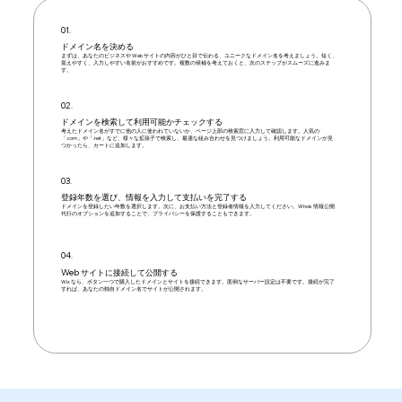
01.
ドメイン名を決める
まずは、あなたのビジネスや Web サイトの内容がひと目で伝わる、ユニークなドメイン名を考えましょう。短く、
覚えやすく、入力しやすい名前がおすすめです。複数の候補を考えておくと、次のステップがスムーズに進みま
す。
02.
ドメインを検索して利用可能かチェックする
考えたドメイン名がすでに他の人に使われていないか、ページ上部の検索窓に入力して確認します。人気の
「.com」や「.net」など、様々な拡張子で検索し、最適な組み合わせを見つけましょう。利用可能なドメインが見
つかったら、カートに追加します。
03.
登録年数を選び、情報を入力して支払いを完了する
ドメインを登録したい年数を選択します。次に、お支払い方法と登録者情報を入力してください。Whois 情報公開
代行のオプションを追加することで、プライバシーを保護することもできます。
04.
Web サイトに接続して公開する
Wix なら、ボタン一つで購入したドメインとサイトを接続できます。面倒なサーバー設定は不要です。接続が完了
すれば、あなたの独自ドメイン名でサイトが公開されます。