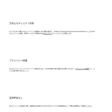
万全なセキュリティ対策
すべての Wix で購入されたドメインに自動的に SSL 保護を提供し、DNSSEC ( Domain Name System Security Extensions ) による DNS
セキュリティを強化。専門チームが 24 時間 365 日
セキュリティ
フレームワークを管理します.
プライバシー保護
Wix をレジストラとしてプライベート登録を行えば、WHOIS 情報で個人情報を非公開にできます。
プライバシーを保護
して、ス
パムを最小限に抑えましょう。
追加料金なし
Wixでドメインを登録する際、更新料金の追加や ICANN や DNS サービスの追加料金など、予期せぬ費用は一切発生しません。