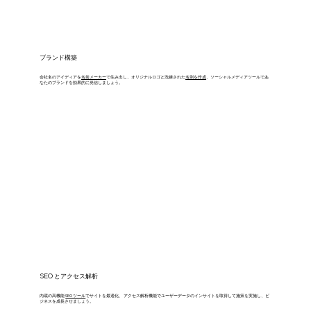
ブランド構築
会社名のアイディアを
名前メーカー
で生み出し、オリジナルロゴと洗練された
名刺を作成
、ソーシャルメディアツールであ
なたのブランドを効果的に発信しましょう。
ロゴを作成
SEO とアクセス解析
内蔵の高機能
SEO ツール
でサイトを最適化、 アクセス解析機能でユーザーデータのインサイトを取得して施策を実施し、ビ
ジネスを成長させましょう。