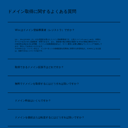
ドメイン取得に関するよくある質問
Wix はドメイン登録事業者（レジストラ）ですか？
はい、Wix は ICANN（※）の公式認定を受けたドメイン登録事業者です。人気ドメインの .com と .net を、外部の
サービスを介さずに直接取得・管理できます。また、登録者の個人情報を保護する Whois 情報公開代行やサイト
の安全性を高める SSL 証明書、ドメインの自動更新設定など、サイト運営に必要な機能もワンストップで提供して
おり、安心してお任せいただけます。
※ ICANN とは：ドメイン名など、インターネットの各種資源を世界的に管理する非営利法人。ICANN による公認
は、信頼できるレジストラの証です。
取得できるドメイン拡張子はどれですか？
無料でドメインを取得するにはどうすれば良いですか？
ドメイン料金はいくらですか？
ドメインを接続または転送するにはどうすれば良いですか？