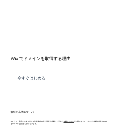
Wix でドメインを取得する理由
今すぐはじめる
無料の高機能サーバー
Wix なら、高度なセキュリティ監視機能や自動設定を搭載した安全な
無料サーバー
を利用できます。サーバー稼働時間は99.9％
という高い安定性を誇っています。