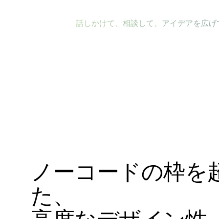
話しかけて、相談して、アイデアを広げて
ノーコードの枠を
た、
高度なデザイン性