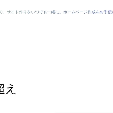
。サイト作りをいつでも一緒に。ホームページ作成をお手伝いす
超え
。