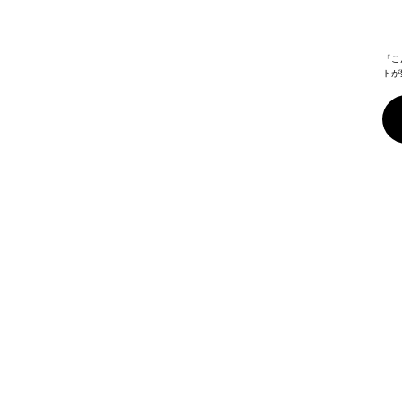
「こ
トが