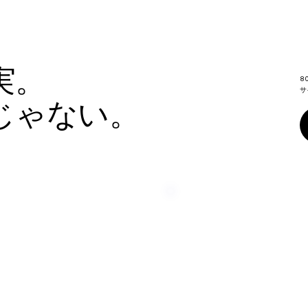
実。
8
サ
じゃない。