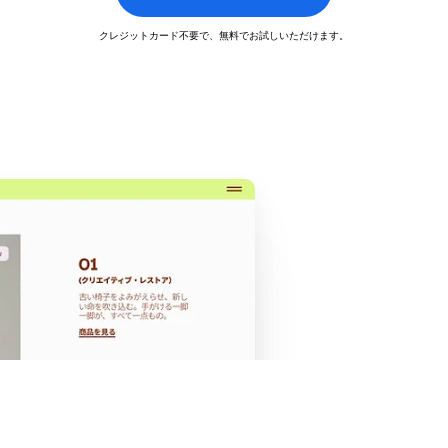
クレジットカード不要で、無料でお試しいただけます。