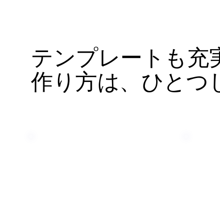
テンプレートも充
作り方は、ひとつ