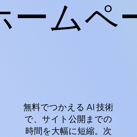
でホームペ
無料でつかえる AI 技術
で、サイト公開までの
時間を大幅に短縮。次