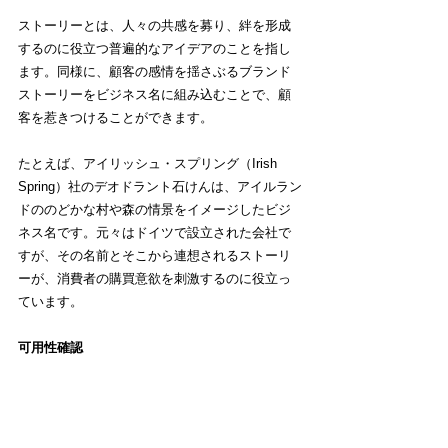
ストーリーとは、人々の共感を募り、絆を形成
するのに役立つ普遍的なアイデアのことを指し
ます。同様に、顧客の感情を揺さぶるブランド
ストーリーをビジネス名に組み込むことで、顧
客を惹きつけることができます。
たとえば、アイリッシュ・スプリング（Irish 
Spring）社のデオドラント石けんは、アイルラン
ドののどかな村や森の情景をイメージしたビジ
ネス名です。元々はドイツで設立された会社で
すが、その名前とそこから連想されるストーリ
ーが、消費者の購買意欲を刺激するのに役立っ
ています。
可用性確認
これは、ビジネスオーナーが考えるべき法的な
問題です。日本国内では同じ名称でも法人の設
立は可能です。しかし、事業目的も名称も同じ