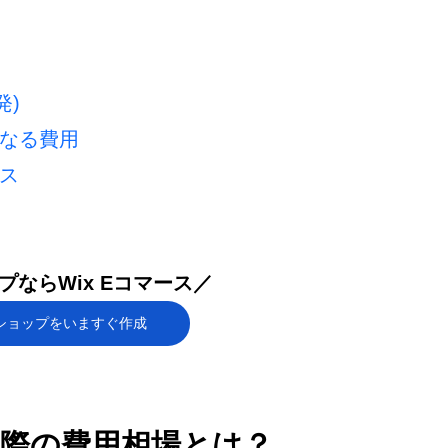
発)
になる費用
ス
ならWix Eコマース／
ショップをいますぐ作成
る際の費用相場とは？