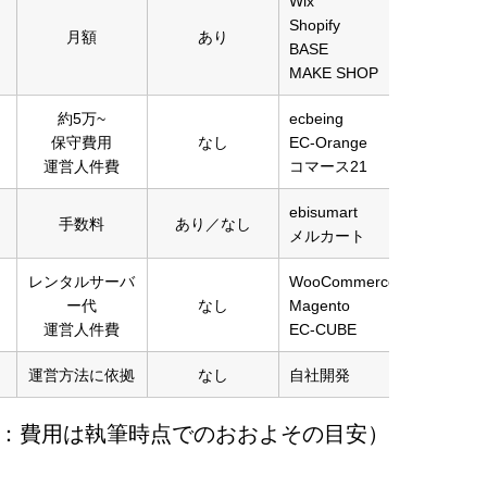
Wix 
Shopify 
​月額
あり
BASE 
MAKE SHOP
​約5万~
ecbeing
保守費用
なし
EC-Orange
運営人件費
コマース21
​ebisumart
​手数料
あり／なし
メルカート
​レンタルサーバ
WooCommerce
ー代
なし
Magento
運営人件費
EC-CUBE
​運営方法に依拠
なし
​自社開発
：費用は執筆時点でのおおよその目安）