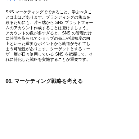
SNS マーケティングでできること、学ぶべきこ
とは山ほどあります。ブランディングの焦点を
絞るためにも、片っ端から SNS プラットフォー
ムのアカウント作成することは避けましょう。
アカウントの数が多すぎると、SNS の管理だけ
に時間を取られてショップの売上や認知度の向
上といった重要なポイントから軌道がそれてし
まう可能性があります。ターゲットとするユー
ザー層が日々使用している SNS を把握して、そ
れに特化した戦略を実施することが重要です。
06. マーケティング戦略を考える
ショップでセールを行うことだけがマーケティ
ングではありません。マーケティングは以下の
ポイントも含まれます。
SEO 対策
魅力的な
商品説明
の作成
セール ＆ プロモーションキャンペーンの実