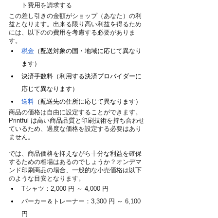
ト費用を請求する
この差し引きの金額がショップ（あなた）の利
益となります。出来る限り高い利益を得るため
には、以下のの費用を考慮する必要がありま
す。
税金
（配送対象の国・地域に応じて異なり
ます）
決済手数料（利用する決済プロバイダーに
応じて異なります）
送料
（配送先の住所に応じて異なります）
商品の価格は自由に設定することができます。
Printful は高い商品品質と印刷技術を持ち合わせ
ているため、過度な価格を設定する必要はあり
ません。
では、商品価格を抑えながら十分な利益を確保
するための相場はあるのでしょうか？オンデマ
ンド印刷商品の場合、一般的な小売価格は以下
のような目安となります。
Tシャツ：2,000 円 ～ 4,000 円
パーカー＆トレーナー：3,300 円 ～ 6,100 
円