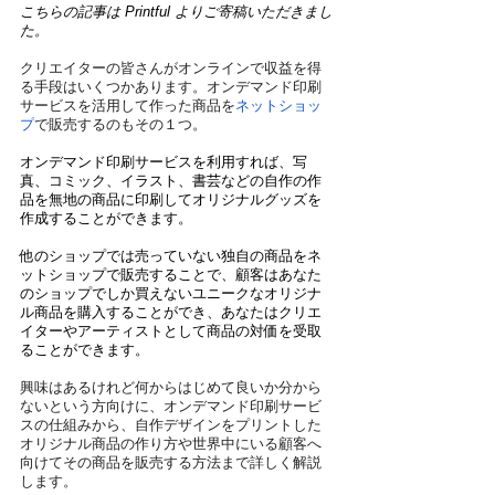
こちらの記事は Printful よりご寄稿いただきまし
た。
クリエイターの皆さんがオンラインで収益を得
る手段はいくつかあります。オンデマンド印刷
サービスを活用して作った商品を
ネットショッ
プ
で販売するのもその１つ。
オンデマンド印刷サービスを利用すれば、写
真、コミック、イラスト、書芸などの自作の作
品を無地の商品に印刷してオリジナルグッズを
作成することができます。
他のショップでは売っていない独自の商品をネ
ットショップで販売することで、顧客はあなた
のショップでしか買えないユニークなオリジナ
ル商品を購入することができ、あなたはクリエ
イターやアーティストとして商品の対価を受取
ることができます。
興味はあるけれど何からはじめて良いか分から
ないという方向けに、オンデマンド印刷サービ
スの仕組みから、自作デザインをプリントした
オリジナル商品の作り方や世界中にいる顧客へ
向けてその商品を販売する方法まで詳しく解説
します。