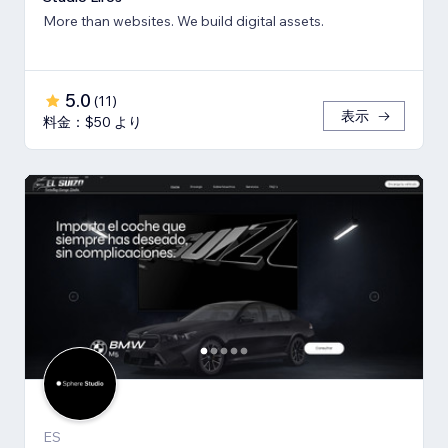
More than websites. We build digital assets.
5.0
(
11
)
表示
料金：$50 より
ES