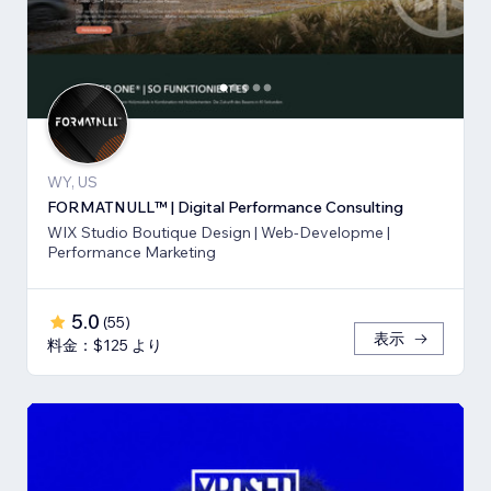
WY, US
FORMATNULL™ | Digital Performance Consulting
WIX Studio Boutique Design | Web-Developme |
Performance Marketing
5.0
(
55
)
表示
料金：$125 より