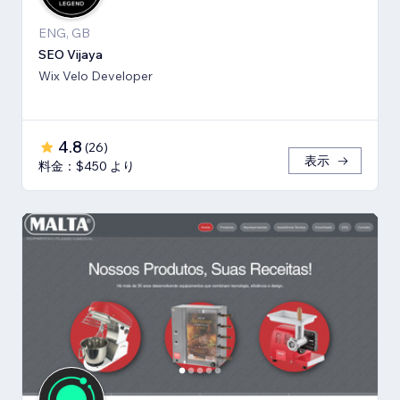
ENG, GB
SEO Vijaya
Wix Velo Developer
4.8
(
26
)
表示
料金：$450 より