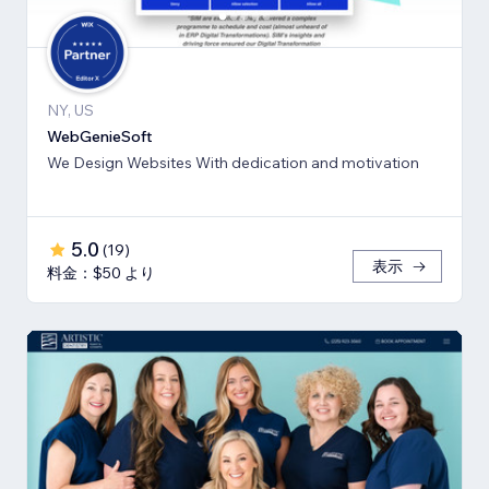
NY, US
WebGenieSoft
We Design Websites With dedication and motivation
5.0
(
19
)
表示
料金：$50 より