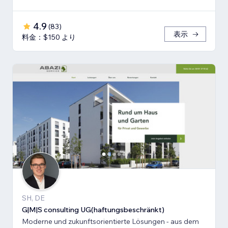
4.9
(
83
)
表示
料金：$150 より
SH, DE
G|M|S consulting UG(haftungsbeschränkt)
Moderne und zukunftsorientierte Lösungen - aus dem