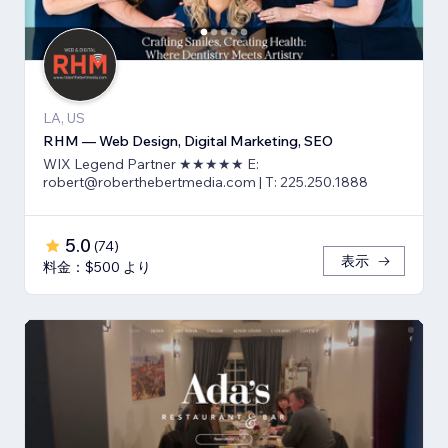
LA, US
RHM — Web Design, Digital Marketing, SEO
WIX Legend Partner ★★★★★ E:
robert@roberthebertmedia.com | T: 225.250.1888
5.0
(
74
)
表示
料金：$500 より