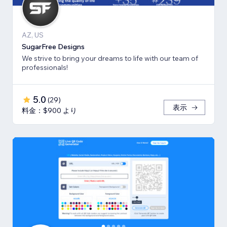
AZ, US
SugarFree Designs
We strive to bring your dreams to life with our team of
professionals!
5.0
(
29
)
表示
料金：$900 より