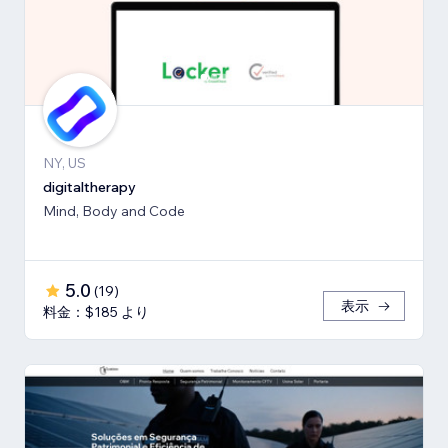
NY, US
digitaltherapy
Mind, Body and Code
5.0
(
19
)
表示
料金：$185 より