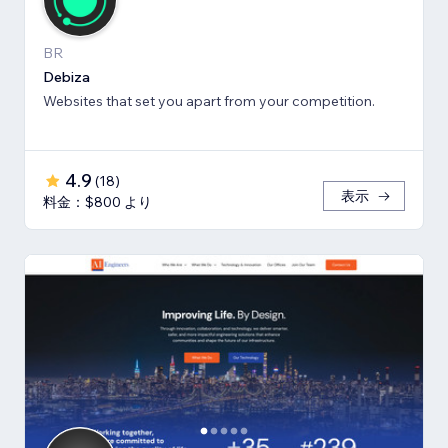
BR
Debiza
Websites that set you apart from your competition.
4.9
(
18
)
表示
料金：$800 より