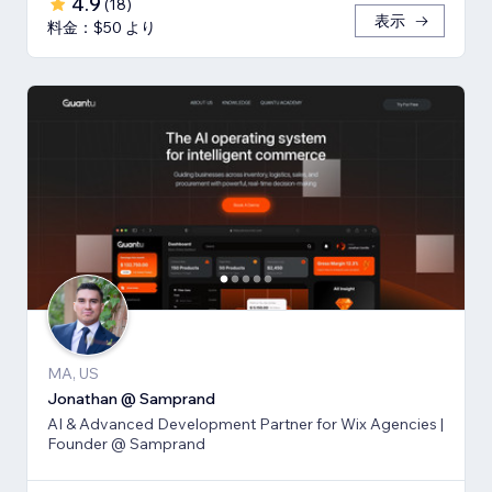
4.9
(
18
)
表示
料金：$50 より
MA, US
Jonathan @ Samprand
AI & Advanced Development Partner for Wix Agencies |
Founder @ Samprand