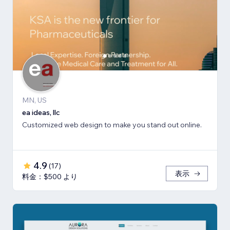
MN, US
ea ideas, llc
Customized web design to make you stand out online.
4.9
(
17
)
表示
料金：$500 より