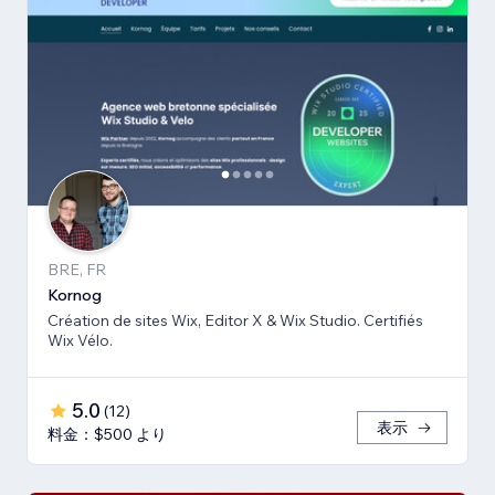
BRE, FR
Kornog
Création de sites Wix, Editor X & Wix Studio. Certifiés
Wix Vélo.
5.0
(
12
)
表示
料金：$500 より