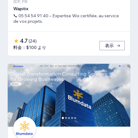
IDF, FR
Wapitix
📞 05 54 54 91 40 – Expertise Wix certifiée, au service
de vos projets.
4.7
(
24
)
表示
料金：$100 より