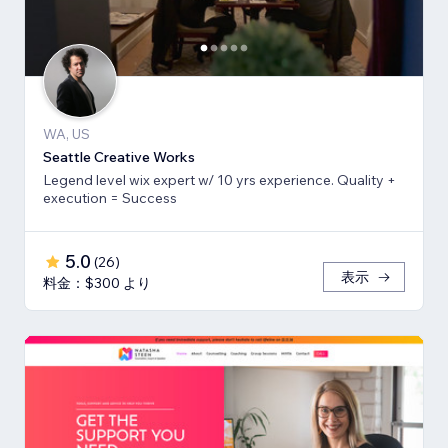
WA, US
Seattle Creative Works
Legend level wix expert w/ 10 yrs experience. Quality +
execution = Success
5.0
(
26
)
表示
料金：$300 より