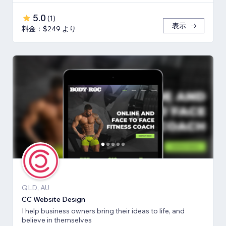
5.0
(
1
)
表示
料金：$249 より
QLD, AU
CC Website Design
I help business owners bring their ideas to life, and
believe in themselves