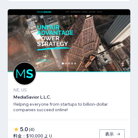
NE, US
MediaSavior L.L.C.
Helping everyone from startups to billion-dollar
companies succeed online!
5.0
(
4
)
表示
料金：$10,000 より