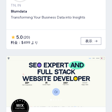
TN, IN
Blumdata
Transforming Your Business Data into Insights
5.0
(
20
)
表示
料金：$499 より