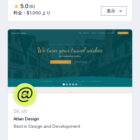
5.0
(
6
)
表示
料金：$1,000 より
DE, US
Atlan Design
Best in Design and Development