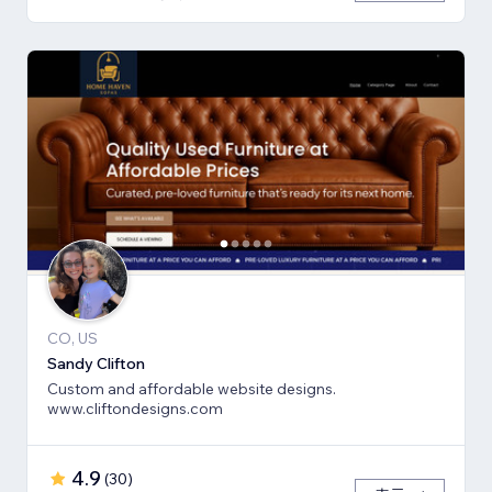
CO, US
Sandy Clifton
Custom and affordable website designs.
www.cliftondesigns.com
4.9
(
30
)