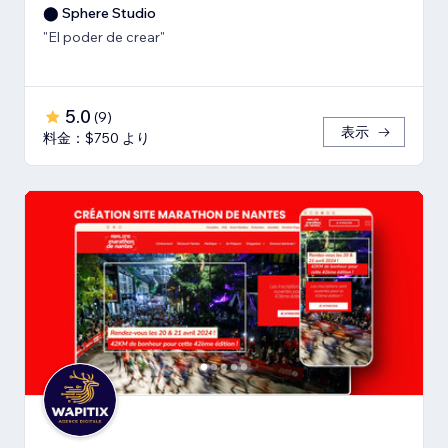
⬤ Sphere Studio
"El poder de crear"
5.0
(
9
)
表示
料金：$750 より