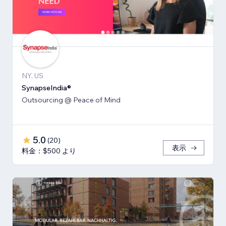
NY, US
SynapseIndia®
Outsourcing @ Peace of Mind
5.0
(
20
)
表示
料金：$500 より