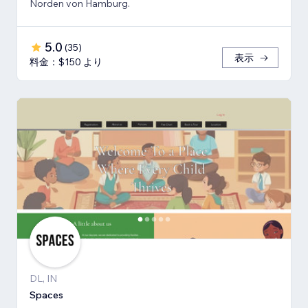
Norden von Hamburg.
5.0
(
35
)
表示
料金：$150 より
DL, IN
Spaces