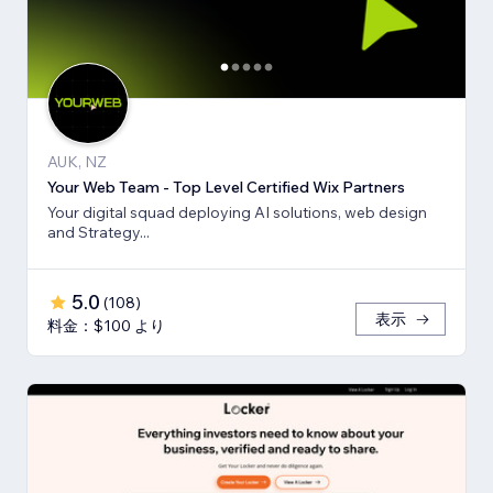
AUK, NZ
Your Web Team - Top Level Certified Wix Partners
Your digital squad deploying AI solutions, web design
and Strategy...
5.0
(
108
)
表示
料金：$100 より