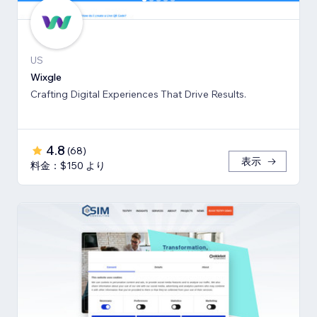
US
Wixgle
Crafting Digital Experiences That Drive Results.
4.8
(
68
)
表示
料金：$150 より