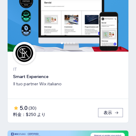
IT
Smart Experience
Il tuo partner Wix italiano
5.0
(
30
)
表示
料金：$250 より