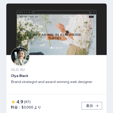
QLD, AU
Olya Black
Brand strategist and award-winning web designer
4.9
(
97
)
表示
料金：$3,000 より