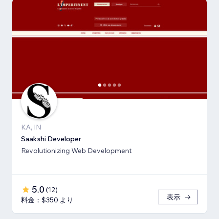
KA, IN
Saakshi Developer
Revolutionizing Web Development
5.0
(
12
)
表示
料金：$350 より