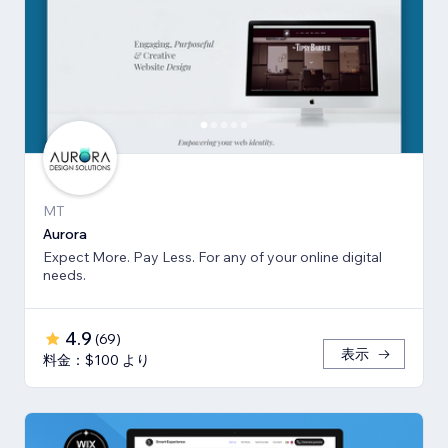
MT
Aurora
Expect More. Pay Less. For any of your online digital
needs.
4.9
(
69
)
表示
料金：$100 より