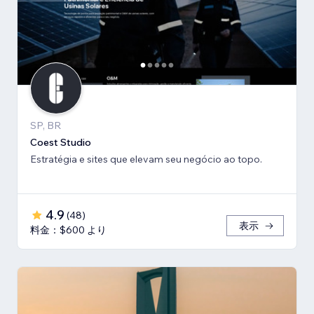
SP, BR
Coest Studio
Estratégia e sites que elevam seu negócio ao topo.
4.9
(
48
)
表示
料金：$600 より