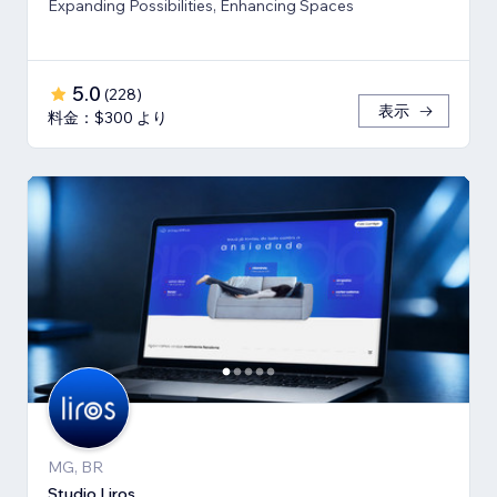
Expanding Possibilities, Enhancing Spaces
5.0
(
228
)
表示
料金：$300 より
MG, BR
Studio Liros