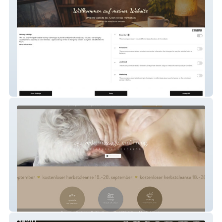
Alireza Mohtashami
aglajagehri.ch