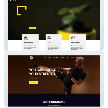
Pivot Design
Curves n Moves