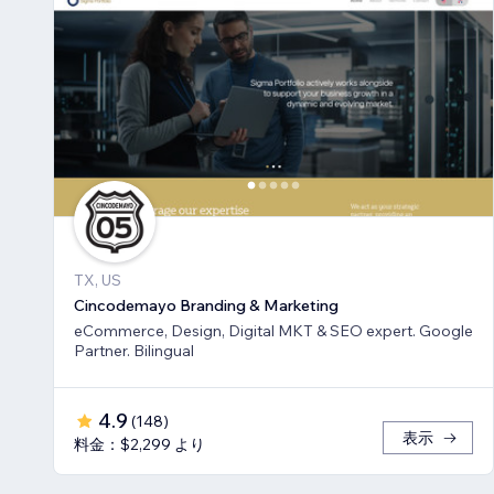
TX, US
Cincodemayo Branding & Marketing
eCommerce, Design, Digital MKT & SEO expert. Google
Partner. Bilingual
4.9
(
148
)
表示
料金：$2,299 より