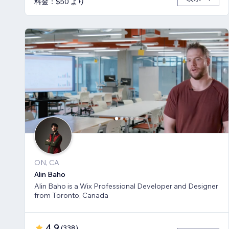
料金：$50 より
ON, CA
Alin Baho
Alin Baho is a Wix Professional Developer and Designer
from Toronto, Canada
4.9
(
338
)