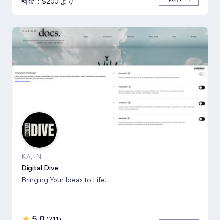
料金：$200 より
KA, IN
Digital Dive
Bringing Your Ideas to Life.
5.0
(
211
)