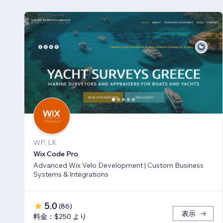
WP, LK
Wix Code Pro
Advanced Wix Velo Development | Custom Business
Systems & Integrations
5.0
(
86
)
表示
料金：$250 より