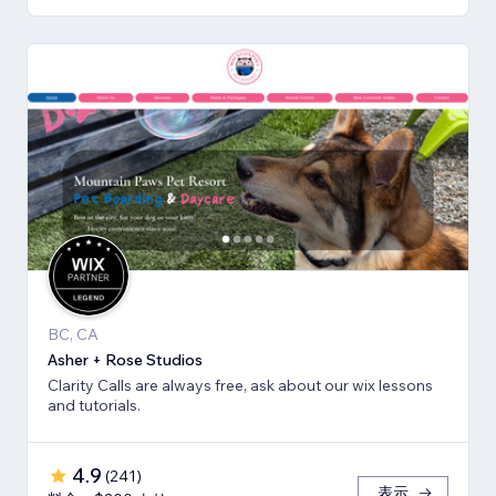
BC, CA
Asher + Rose Studios
Clarity Calls are always free, ask about our wix lessons
and tutorials.
4.9
(
241
)
表示