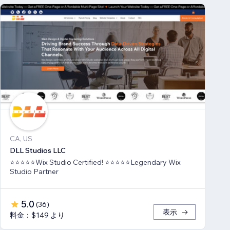
CA, US
DLL Studios LLC
⭐⭐⭐⭐⭐Wix Studio Certified! ⭐⭐⭐⭐⭐Legendary Wix
Studio Partner
5.0
(
36
)
表示
料金：$149 より