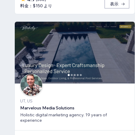
表示
料金：$150 より
UT, US
Marvelous Media Solutions
Holistic digital marketing agency. 19 years of
experience