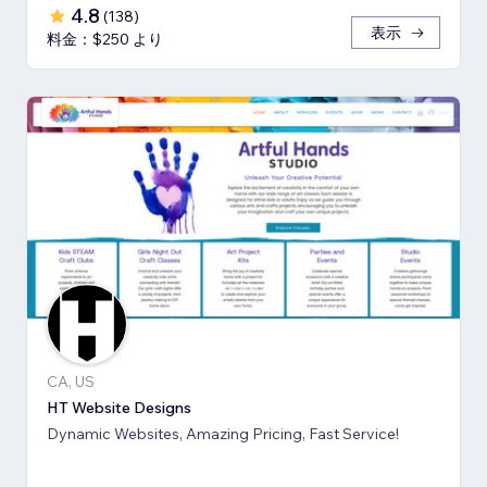
4.8
(
138
)
表示
料金：$250 より
CA, US
HT Website Designs
Dynamic Websites, Amazing Pricing, Fast Service!