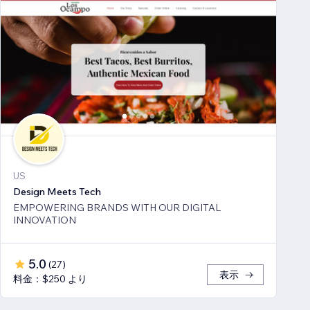
US
Design Meets Tech
EMPOWERING BRANDS WITH OUR DIGITAL
INNOVATION
5.0
(
27
)
表示
料金：$250 より