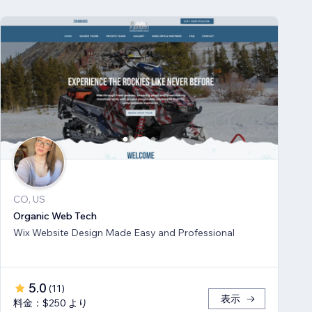
CO, US
Organic Web Tech
Wix Website Design Made Easy and Professional
5.0
(
11
)
表示
料金：$250 より