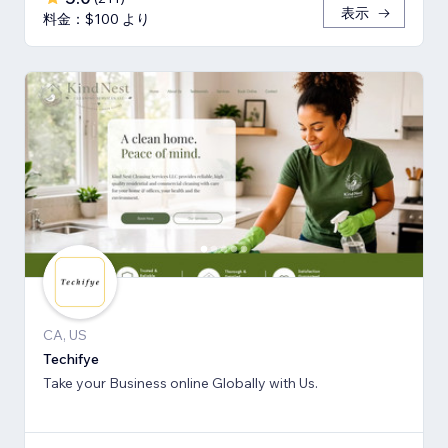
表示
料金：$100 より
CA, US
Techifye
Take your Business online Globally with Us.