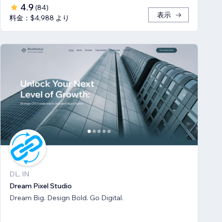
4.9
(
84
)
表示
料金：$4,988 より
DL, IN
Dream Pixel Studio
Dream Big. Design Bold. Go Digital.