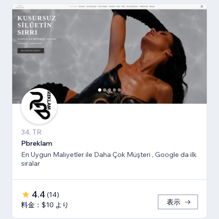
34, TR
Pbreklam
En Uygun Maliyetler ile Daha Çok Müşteri , Google da ilk
sıralar
4.4
(
14
)
表示
料金：$10 より