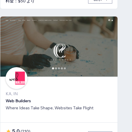
料金：$50 より
KA, IN
Web Builders
Where Ideas Take Shape, Websites Take Flight
5.0
(
210
)