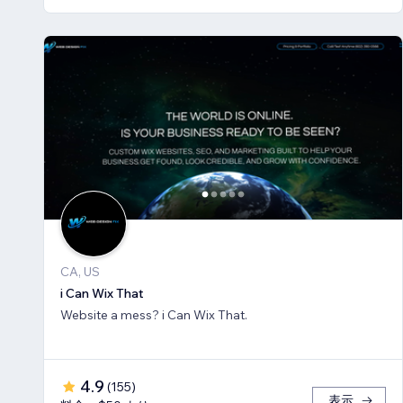
CA, US
i Can Wix That
Website a mess? i Can Wix That.
4.9
(
155
)
表示