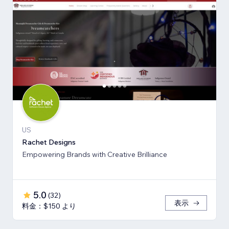
US
Rachet Designs
Empowering Brands with Creative Brilliance
5.0
(
32
)
表示
料金：$150 より