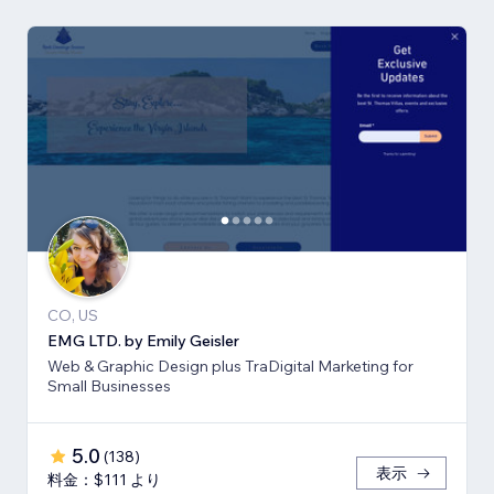
CO, US
EMG LTD. by Emily Geisler
Web & Graphic Design plus TraDigital Marketing for
Small Businesses
5.0
(
138
)
表示
料金：$111 より