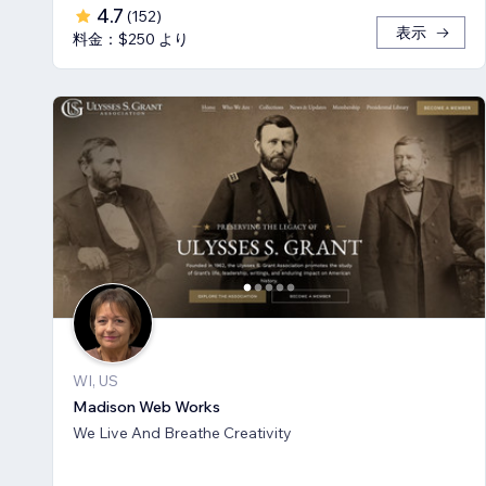
4.7
(
152
)
表示
料金：$250 より
WI, US
Madison Web Works
We Live And Breathe Creativity