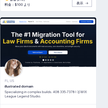
表示
料金：$100 より
FL, US
illustrated domain
Specializing in complex builds. 408 335-7378 l 🥇WIX
League Legend Studio.