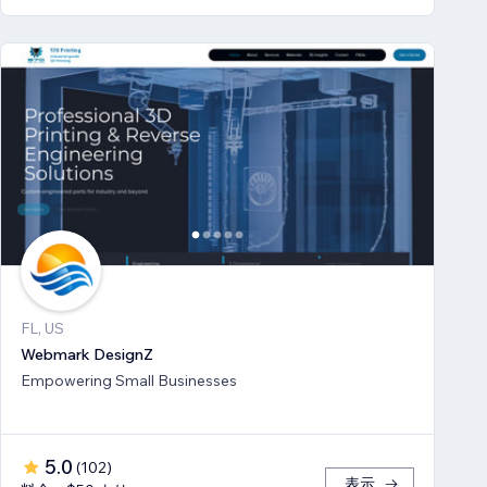
FL, US
Webmark DesignZ
Empowering Small Businesses
5.0
(
102
)
表示