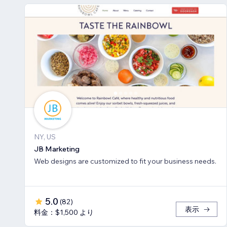
NY, US
JB Marketing
Web designs are customized to fit your business needs.
5.0
(
82
)
表示
料金：$1,500 より