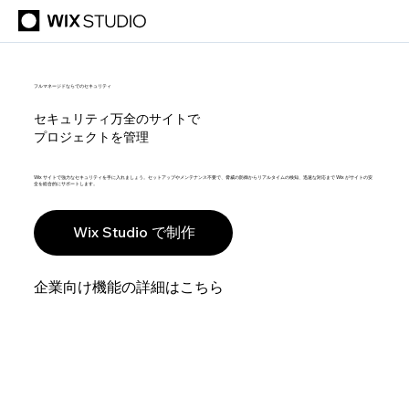
フルマネージドならでのセキュリティ
セキュリティ万全のサイトで
プロジェクトを管理
Wix サイトで強力なセキュリティを手に入れましょう。セットアップやメンテナンス不要で、脅威の防御からリアルタイムの検知、迅速な対応まで Wix がサイトの安
全を総合的にサポートします。
Wix Studio で制作
企業向け機能の詳細はこちら