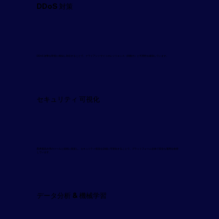
DDoS 対策
DDoS 攻撃を即座に検知し対応することで、クライアントサイトのレジリエンス（回復力）と可用性を確保しています。
セキュリティ 可視化
業界最高水準のツールと技術に投資し、セキュリティ状況を詳細に可視化することで、プラットフォーム全体で安全な運用を維持
しています。
データ分析 & 機械学習