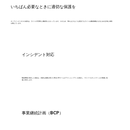
いちばん必要なときに適切な保護を
オンラインビジネスの成功は、サイトの可用性と継続性にかかっています。そのため、Wix はどのような状況でもサイトを継続稼働させるための計画と体制
を整えています。
インシデント対応
緊急事態が発生した場合は、高度な訓練を受けた専任の IR チームがアクションプランを策定し、サイバーセキュリティ上の脅威に迅
速に対応します。
事業継続計画（BCP）