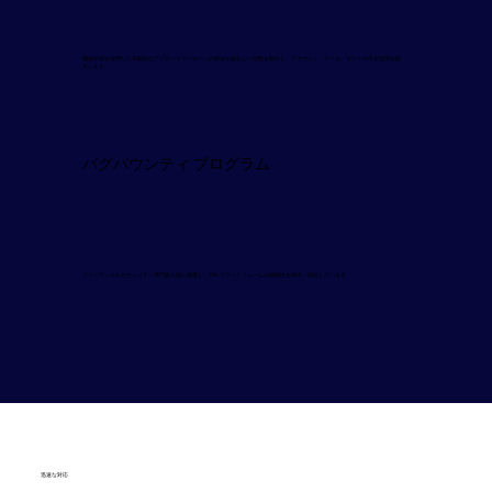
機械学習を使用した革新的なアプローチでパターンの変化や疑わしい活動を検出し、アカウント、データ、サイトの不正使用を阻
止します。
バグバウンティ プログラム
フリーランスのセキュリティ専門家と密に連携し、Wix プラットフォームの脆弱性を検出・対処しています。
迅速な対応