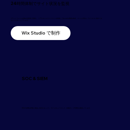
24時間体制でサイト状況を監視
プラットフォーム全体を注意深く監視し、リアルタイムでインサイトを収集してあらゆる脅威を検出。チームが安心してビジネスに集中でき
るようサポートしています。
Wix Studio で制作
SOC & SIEM
DDoS 攻撃を即座に検知し対応することで、サイトのレジリエンス（回復力）と可用性を確保しています。