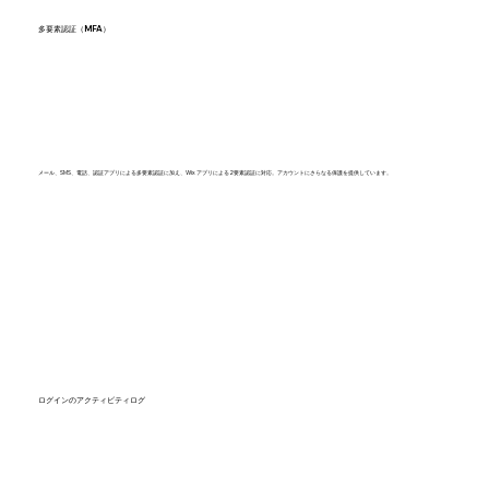
多要素認証（MFA）
メール、SMS、電話、認証アプリによる多要素認証に加え、Wix アプリによる2要素認証に対応。アカウントにさらなる保護を提供しています。
ログインのアクティビティログ