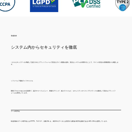
脅威防御
システム内からセキュリティを徹底
一からセキュリティを考慮して設計されたプラットフォームで安全なサイト基盤を提供。安全なシステムを利用することで、サイトの安全を初期段階から保護しま
す。
ソフトウェア開発ライフサイクル
開発プロセスのあらゆる段階で、設計やコードレビュー、脅威モデリング、侵入テストなど、セキュリティのベストプラクティスを駆使して安全なプラットフ
ォームを実現しています。
データ暗号化
転送対象のデータ暗号化には HTTPS、TLS 1.2+、自動 SSL を、保存中のデータには現存する最強の暗号化規格である AES-256 を使用しています。