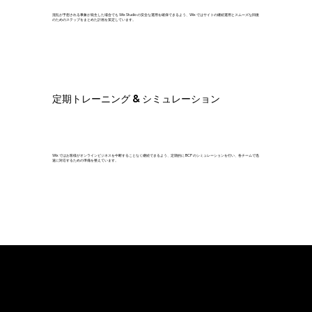
混乱が予想される事象が発生した場合でも Wix Studio の安全な運用を確保できるよう、Wix ではサイトの継続運用とスムーズな回復
のためのステップをまとめた計画を策定しています。
定期トレーニング & シミュレーション
Wix ではお客様がオンラインビジネスを中断することなく継続できるよう、定期的に BCP のシミュレーションを行い、各チームで迅
速に対応するための準備を整えています。
物理セキュリティ