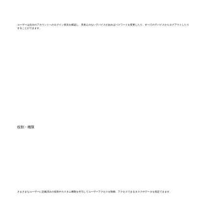
ユーザーは自分のアカウントへのログイン状況を確認し、見覚えのないデバイスがあればパスワードを変更したり、すべてのデバイスからログアウトしたり
することができます。
役割・権限
さまざまなユーザーに定義済みの役割やカスタム権限を付与してユーザーアクセスを制御。アクセスできるタスクやデータを指定できます。