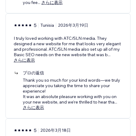
you fee
...
さらに表示
5
Tunisia
2026年3月19日
I truly loved working with ATC/SLN media. They
designed a new website for me that looks very elegant
and professional. ATC/SLN media also set up all of my
Basic SEO needs on the new website that was b
...
さらに表示
プロの返信
Thank you so much for your kind words—we truly
appreciate you taking the time to share your
experience!
It was an absolute pleasure working with you on
your new website, and we’re thrilled to hear tha
...
さらに表示
5
2026年3月18日