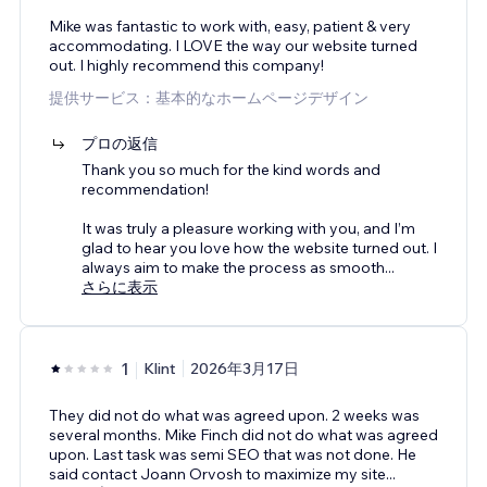
Mike was fantastic to work with, easy, patient & very
accommodating. I LOVE the way our website turned
out. I highly recommend this company!
提供サービス：基本的なホームページデザイン
プロの返信
Thank you so much for the kind words and
recommendation!
It was truly a pleasure working with you, and I’m
glad to hear you love how the website turned out. I
always aim to make the process as smooth
...
さらに表示
1
Klint
2026年3月17日
They did not do what was agreed upon. 2 weeks was
several months. Mike Finch did not do what was agreed
upon. Last task was semi SEO that was not done. He
said contact Joann Orvosh to maximize my site
...