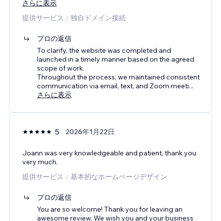
さらに表示
提供サービス：独自ドメイン接続
プロの返信
To clarify, the website was completed and
launched in a timely manner based on the agreed
scope of work.
Throughout the process, we maintained consistent
communication via email, text, and Zoom meeti
...
さらに表示
5
2026年1月22日
Joann was very knowledgeable and patient, thank you
very much.
提供サービス：基本的なホームページデザイン
プロの返信
You are so welcome! Thank you for leaving an
awesome review. We wish you and your business