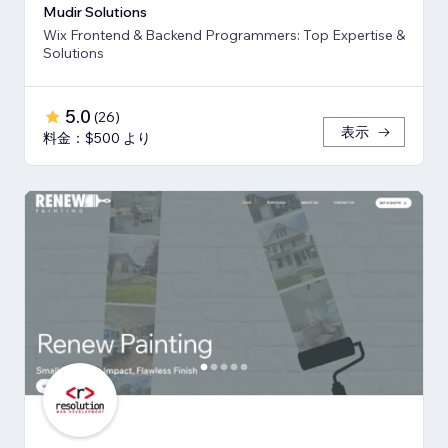
Mudir Solutions
Wix Frontend & Backend Programmers: Top Expertise &
Solutions
5.0
(
26
)
表示
料金：$500 より