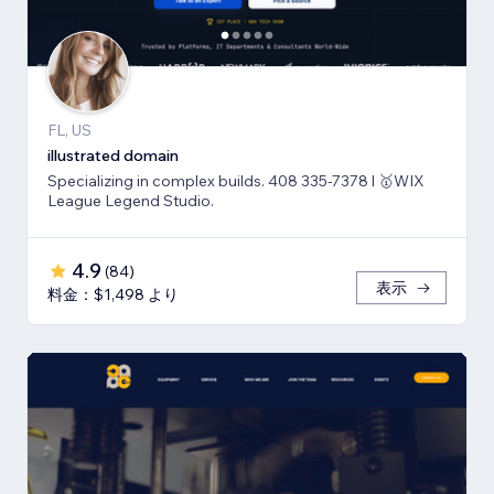
FL, US
illustrated domain
Specializing in complex builds. 408 335-7378 l 🥇WIX
League Legend Studio.
4.9
(
84
)
表示
料金：$1,498 より