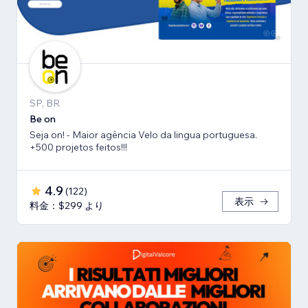
SP, BR
Be on
Seja on! - Maior agência Velo da lingua portuguesa.
+500 projetos feitos!!!
4.9
(
122
)
表示
料金：$299 より