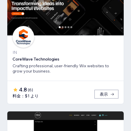
IN
CoreWave Technologies
Crafting professional, user-friendly Wix websites to
grow your business.
4.8
(
6
)
表示
料金：$1 より