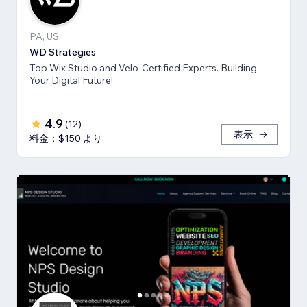
PA, US
WD Strategies
Top Wix Studio and Velo-Certified Experts. Building
Your Digital Future!
4.9
(
12
)
表示
料金：$150 より