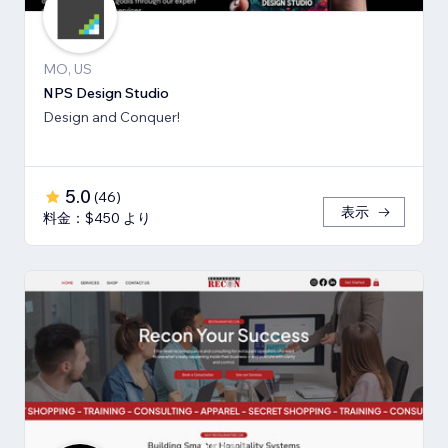
MO, US
NPS Design Studio
Design and Conquer!
5.0
(
46
)
表示
料金：$450 より