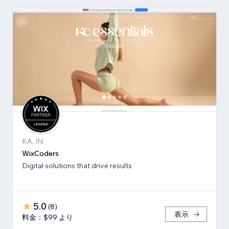
KA, IN
WixCoders
Digital solutions that drive results
5.0
(
8
)
表示
料金：$99 より