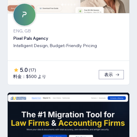
ENG, GB
Pixel Pals Agency
Intelligent Design, Budget-Friendly Pricing
5.0
(
17
)
表示
料金：$500 より