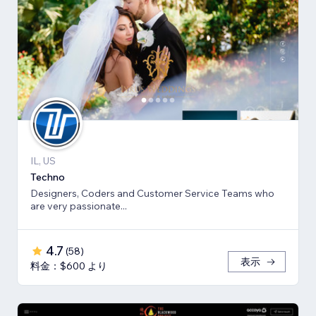
IL, US
Techno
Designers, Coders and Customer Service Teams who
are very passionate...
4.7
(
58
)
表示
料金：$600 より