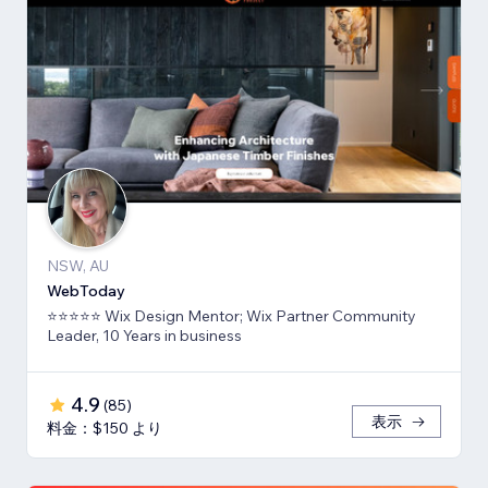
NSW, AU
WebToday
⭐⭐⭐⭐⭐ Wix Design Mentor; Wix Partner Community
Leader, 10 Years in business
4.9
(
85
)
表示
料金：$150 より