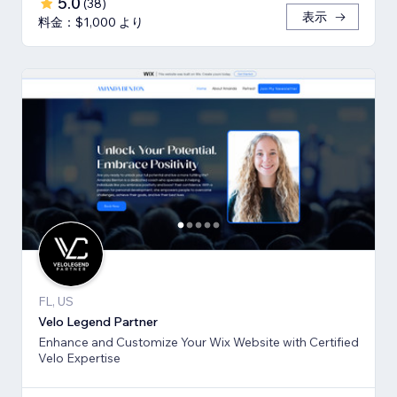
5.0
(
38
)
表示
料金：$1,000 より
FL, US
Velo Legend Partner
Enhance and Customize Your Wix Website with Certified
Velo Expertise