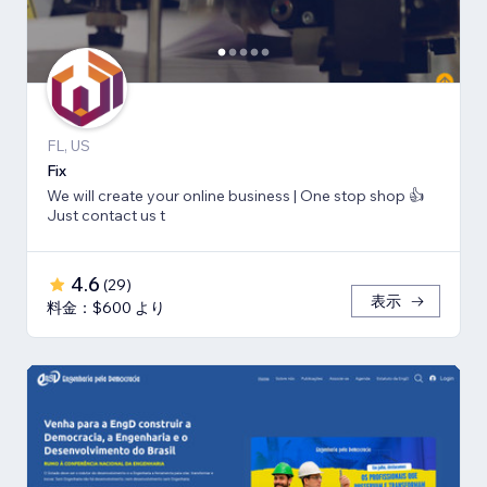
FL, US
Fix
We will create your online business | One stop shop 👍
Just contact us t
4.6
(
29
)
表示
料金：$600 より