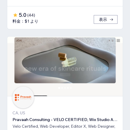
5.0
(
44
)
表示
料金：$1 より
CA, US
Pravaah Consulting - VELO CERTIFIED, Wix Studio Approved
Velo Certified, Web Developer, Editor X, Web Designer,