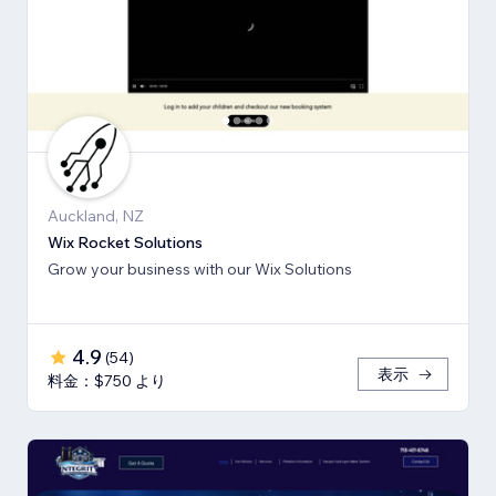
Auckland, NZ
Wix Rocket Solutions
Grow your business with our Wix Solutions
4.9
(
54
)
表示
料金：$750 より