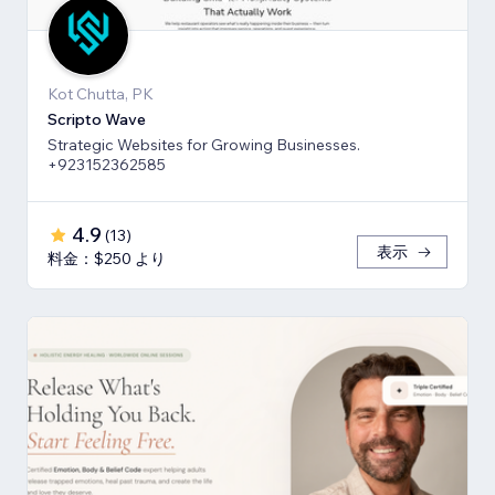
Kot Chutta, PK
Scripto Wave
Strategic Websites for Growing Businesses.
+923152362585
4.9
(
13
)
表示
料金：$250 より