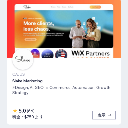
CA, US
Slake Marketing
⚡Design, Ai, SEO, E-Commerce, Automation, Growth
Strategy
5.0
(
66
)
表示
料金：$750 より