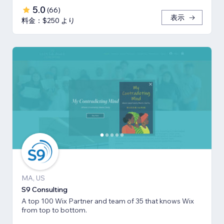
5.0
(
66
)
表示
料金：$250 より
MA, US
S9 Consulting
A top 100 Wix Partner and team of 35 that knows Wix
from top to bottom.