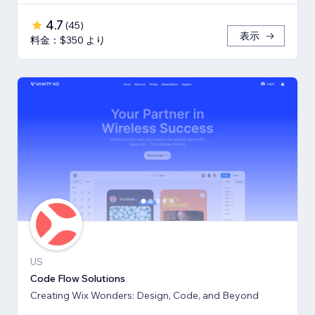
4.7
(
45
)
表示
料金：$350 より
US
Code Flow Solutions
Creating Wix Wonders: Design, Code, and Beyond