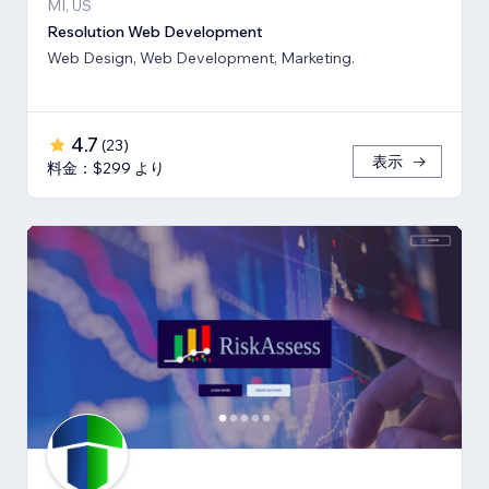
MI, US
Resolution Web Development
Web Design, Web Development, Marketing.
4.7
(
23
)
表示
料金：$299 より