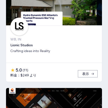
WB, IN
Lionic Studios
Crafting ideas into Reality
5.0
(
11
)
表示
料金：$249 より