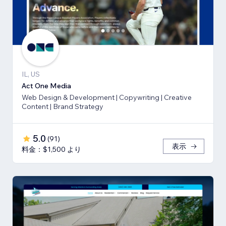
IL, US
Act One Media
Web Design & Development | Copywriting | Creative
Content | Brand Strategy
5.0
(
91
)
表示
料金：$1,500 より