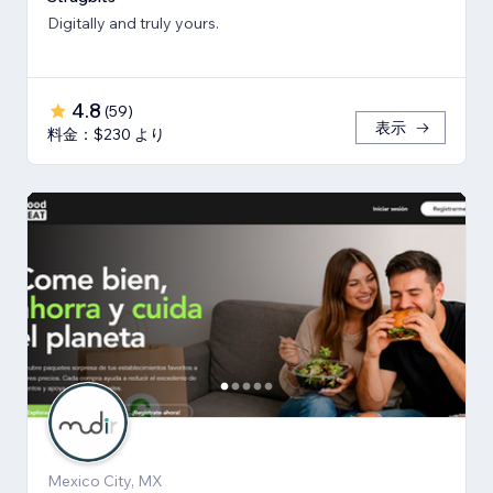
Digitally and truly yours.
4.8
(
59
)
表示
料金：$230 より
Mexico City, MX