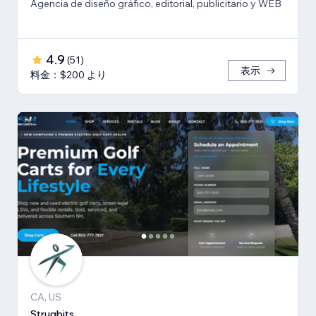
Agencia de diseño gráfico, editorial, publicitario y WEB
4.9
(
51
)
表示
料金：$200 より
CA, US
Strugbits