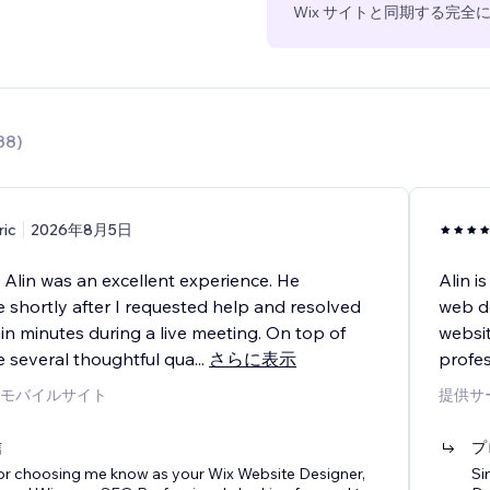
Wix サイトと同期する完
38
)
ric
2026年8月5日
 Alin was an excellent experience. He
Alin i
 shortly after I requested help and resolved
web d
in minutes during a live meeting. On top of
websit
e several thoughtful qua
...
さらに表示
profes
モバイルサイト
提供サ
信
プ
for choosing me know as your Wix Website Designer,
Si