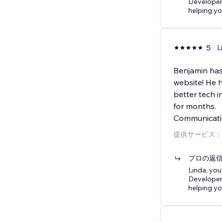
Developer
helping y
5
L
Benjamin has
website! He h
better tech 
for months.
Communicat
提供サービス：
プロの返
Linda, you
Developer
helping y