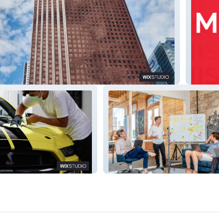
l
MINIS
Campfire