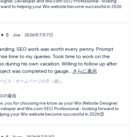
signer, Developer and Wix.com SEO Professional - looking
rward to helping your Wix website become successful in 2026
5
Joe
2026年7月7日
anding. SEO work was worth every penny. Prompt
se time to my queries. Took time to work on the
s during his own vacation. Willing to follow up after
roject was completed to gauge
...
さらに表示
ービス：ホームページの引っ越し
ロの返信
e, you for choosing me know as your Wix Website Designer,
veloper and Wix.com SEO Professional - looking forward to
lping your Wix website become successful in 2026😊