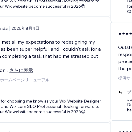
 and Wix.com SEO Professional - looking forward to
De
our Wix website become successful in 2026😊
fo
😊
inda
2026年8月4日
 met all my expectations to redesigning my
Outst
as been super helpful, and I couldn't ask for a
respon
in completing a task that had me stressed out
proces
the p
ion
...
さらに表示
提供サ
ホームページリニューアル
プ
信
Jo
 for choosing me know as your Wix Website Designer,
De
 and Wix.com SEO Professional - looking forward to
he
our Wix website become successful in 2026😊