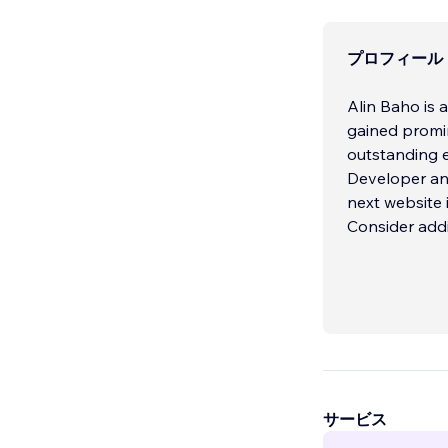
プロフィール
Alin Baho is 
gained promi
outstanding 
Developer and
next website 
Consider add
within Canada
around the wo
サービス