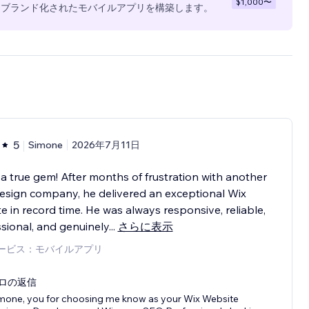
$1,000
〜
全にブランド化されたモバイルアプリを構築します。
5
Simone
2026年7月11日
s a true gem! After months of frustration with another
esign company, he delivered an exceptional Wix
e in record time. He was always responsive, reliable,
sional, and genuinely
...
さらに表示
ービス：モバイルアプリ
ロの返信
mone, you for choosing me know as your Wix Website