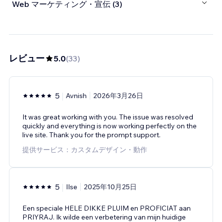
Web マーケティング・宣伝 (3)
レビュー
5.0
(
33
)
5
Avnish
2026年3月26日
It was great working with you. The issue was resolved
quickly and everything is now working perfectly on the
live site. Thank you for the prompt support.
提供サービス：カスタムデザイン・動作
5
Ilse
2025年10月25日
Een speciale HELE DIKKE PLUIM en PROFICIAT aan
PRIYRAJ. Ik wilde een verbetering van mijn huidige