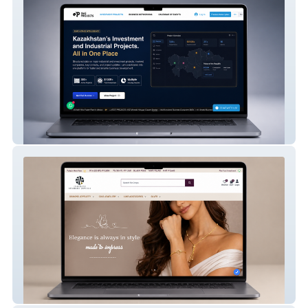
QazProjects
Infinite Sparkle