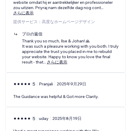
website omdat hij er aantrekkelijker en professioneler
zou uitzien. Priyraj nam dezelfde dag nog cont
...
さらに表示
提供サービス：高度なホームページデザイン
プロの返信
Thank you so much, Ilse & Johan! 🙏
It was such a pleasure working with you both. I truly
appreciate the trust you placed in me to rebuild
your website. Happy to know you love the final
result - that
...
さらに表示
5
Pranjali
2025年9月29日
The Guidance was helpful & Got more Clarity.
5
uday
2025年8月19日
I had a great experience working with this Wix