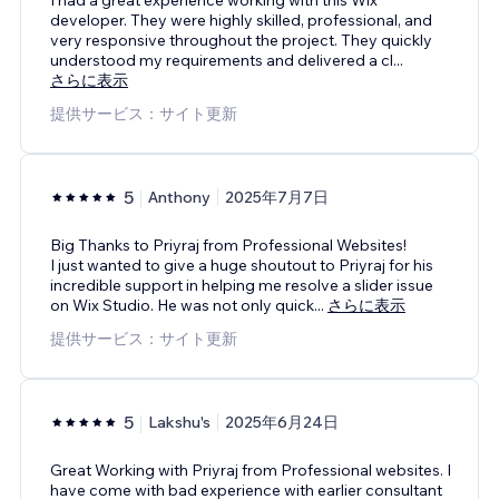
developer. They were highly skilled, professional, and
very responsive throughout the project. They quickly
understood my requirements and delivered a cl
...
さらに表示
提供サービス：サイト更新
5
Anthony
2025年7月7日
Big Thanks to Priyraj from Professional Websites!
I just wanted to give a huge shoutout to Priyraj for his
incredible support in helping me resolve a slider issue
on Wix Studio. He was not only quick
...
さらに表示
提供サービス：サイト更新
5
Lakshu's
2025年6月24日
Great Working with Priyraj from Professional websites. I
have come with bad experience with earlier consultant