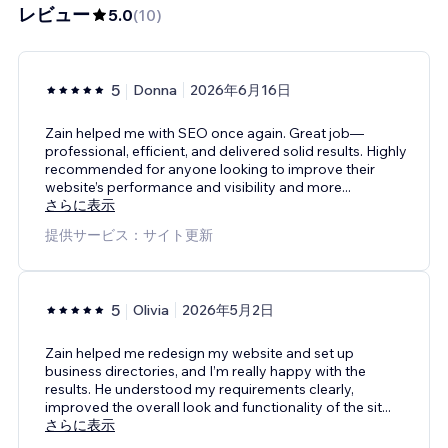
レビュー
5.0
(
10
)
5
Donna
2026年6月16日
Zain helped me with SEO once again. Great job—
professional, efficient, and delivered solid results. Highly
recommended for anyone looking to improve their
website’s performance and visibility and more
...
さらに表示
提供サービス：サイト更新
5
Olivia
2026年5月2日
Zain helped me redesign my website and set up
business directories, and I’m really happy with the
results. He understood my requirements clearly,
improved the overall look and functionality of the sit
...
さらに表示