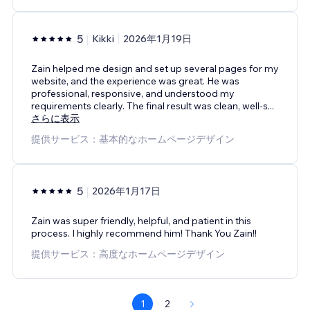
5
Kikki
2026年1月19日
Zain helped me design and set up several pages for my
website, and the experience was great. He was
professional, responsive, and understood my
requirements clearly. The final result was clean, well-s
...
さらに表示
提供サービス：基本的なホームページデザイン
5
2026年1月17日
Zain was super friendly, helpful, and patient in this
process. I highly recommend him! Thank You Zain!!
提供サービス：高度なホームページデザイン
1
2