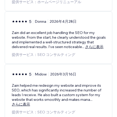
提供サービス：ホームページリニューアル
5
Donna
2026年4月28日
Zain did an excellent job handling the SEO for my
website. From the start, he clearly understood the goals
and implemented a well-structured strategy that
delivered real results. I’ve seen noticeable
...
さらに表示
提供サービス：SEO コンサルティング
5
Midow
2026年3月16日
Zain helped me redesign my website and improve its
SEO, which has significantly increased the number of
leads I receive. He also built a custom system for my
website that works smoothly and makes mana
...
さらに表示
提供サービス：SEO コンサルティング