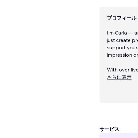
プロフィール
I’m Carla — an
just create pr
support your 
impression o
With over fiv
helped more t
さらに表示
earning over 
Wix Studio De
Velo Certifie
showing clien
possible.
But beyond th
サービス
believe in th