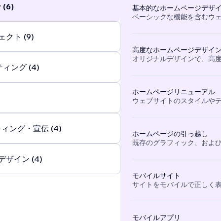
(6)
基本的なホームページデザ
arting out or ready to level up, I’ll guide you through
ベーシックな機能を含むウ
ith structure, creativity, and support — making what
rwhelming feel clear and achievable.
...
クト (9)
高度なホームページデザイ
オリジナルデザインで、高
ィング (4)
ホームページリニューアル
ウェブサイトのスタイルや
ィング・宣伝 (4)
ホームページの引っ越し
既存のグラフィック、および
ザイン (4)
モバイルサイト
サイトをモバイルで正しく
モバイルアプリ