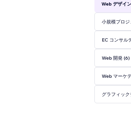
Web デザイン 
you’re just st
the process w
once felt ove
小規模プロジェ
EC コンサルテ
Web 開発 (6)
Web マーケテ
グラフィックデ