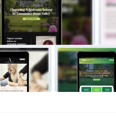
le
Donnas
ns
Gees Landscaping