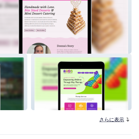
 Desserts
Jigsaw Play Therapy
さらに表示