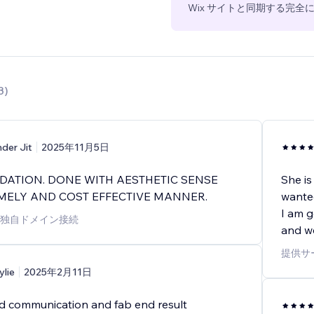
Wix サイトと同期する完
3
)
nder Jit
2025年11月5日
DATION. DONE WITH AESTHETIC SENSE
She is
IMELY AND COST EFFECTIVE MANNER.
wante
I am g
独自ドメイン接続
and we
提供サ
ylie
2025年2月11日
ood communication and fab end result