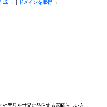
作成
→｜
ドメインを取得
 →
アや意見を世界に発信する素晴らしい方