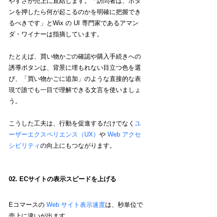
やすさが売上に直結します。「訪問者は、ボタ
ンを押したら何が起こるのかを明確に把握でき
るべきです」と
Wix の UI 専門家であるアマン
ダ・ワイナー
は指摘しています。
たとえば、買い物かごの確認や購入手続きへの
誘導ボタンは、背景に埋もれない目立つ色を選
び、「買い物かごに追加」のような直接的な表
現で誰でも一目で理解できる文言を使いましょ
う。
こうした工夫は、行動を促進するだけでなく
ユ
ーザーエクスペリエンス（UX）
や 
Web アクセ
シビリティ
の向上にもつながります。
02. ECサイトの表示スピードを上げる
Eコマースの 
Web サイト表示速度
は、秒単位で
売上に違いが出ます。