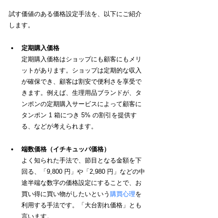
試す価値のある価格設定手法を、以下にご紹介
します。
定期購入価格
定期購入価格はショップにも顧客にもメリ
ットがあります。ショップは定期的な収入
が確保でき、顧客は割安で便利さを享受で
きます。例えば、生理用品ブランドが、タ
ンポンの定期購入サービスによって顧客に
タンポン 1 箱につき 5% の割引を提供す
る、などが考えられます。
端数価格（
イチキュッパ価格
）
よく知られた手法で、
節目となる金額を下
回る、
「9,800 円」や「2,980 円」などの
中
途半端な数字の
価格設定にすることで、お
買い得に買い物がしたいという
購買心理
を
利用する手法です。「大台割れ価格」とも
言います。