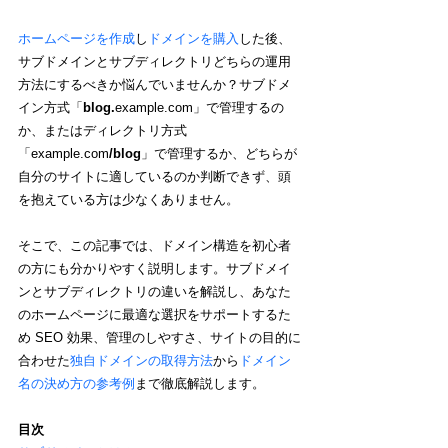
ホームページを作成
し
ドメインを購入
した後、
サブドメインとサブディレクトリどちらの運用
方法にするべきか悩んでいませんか？サブドメ
イン方式「
blog.
example.com」で管理するの
か、またはディレクトリ方式
「example.com
/blog
」で管理するか、どちらが
自分のサイトに適しているのか判断できず、頭
を抱えている方は少なくありません。
そこで、この記事では、ドメイン構造を初心者
の方にも分かりやすく説明します。サブドメイ
ンとサブディレクトリの違いを解説し、あなた
のホームページに最適な選択をサポートするた
め SEO 効果、管理のしやすさ、サイトの目的に
合わせた
独自ドメインの取得方法
から
ドメイン
名の決め方の参考例
まで徹底解説します。
目次