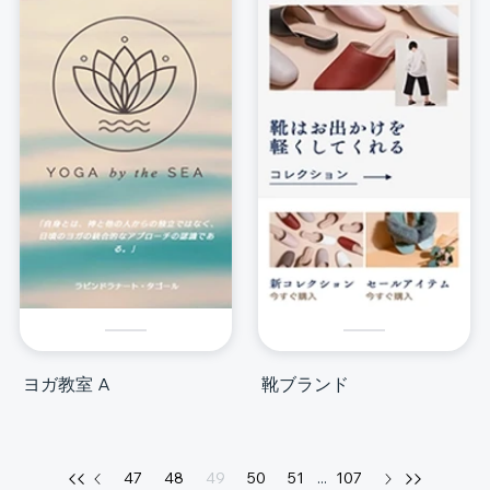
ヨガ教室 A
靴ブランド
47
48
49
50
51
...
107