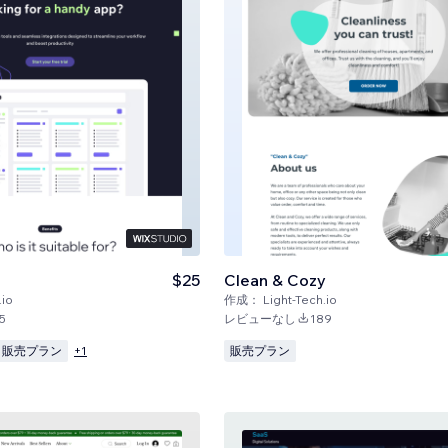
$25
Clean & Cozy
.io
作成：
Light-Tech.io
5
レビューなし
189
販売プラン
販売プラン
+
1