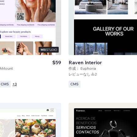
$59
Raven Interior
hMount
作成：
Euphoria
レビューなし
2
CMS
CMS
+
3