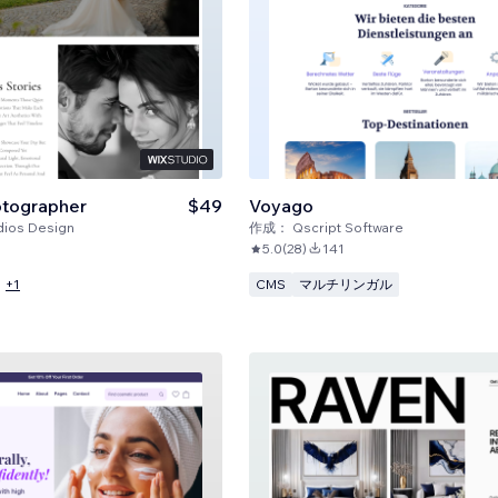
tographer
$49
Voyago
dios Design
作成：
Qscript Software
5.0
(
28
)
141
CMS
マルチリンガル
+
1