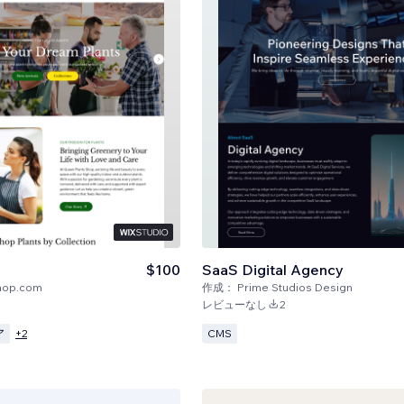
$100
SaaS Digital Agency
hop.com
作成：
Prime Studios Design
レビューなし
2
ア
CMS
+
2