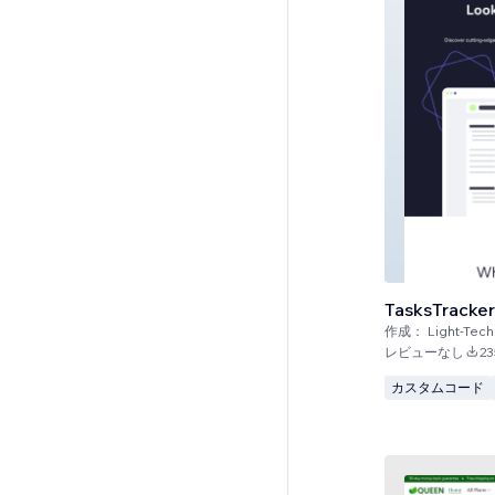
TasksTracker
作成：
Light-Tech
レビューなし
23
カスタムコード