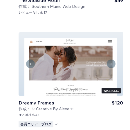
The Seaside Hotel
$49
作成：
Southern Maine Web Design
レビューなし
17
Dreamy Frames
$120
作成：
✨ Creative By Alexa ✨
2.0
(
2
)
47
会員エリア
ブログ
+
1