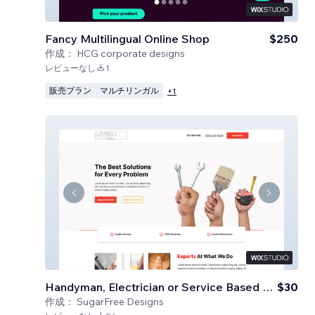
Fancy Multilingual Online Shop
$250
作成：
HCG corporate designs
レビューなし
1
販売プラン
マルチリンガル
+
1
Handyman, Electrician or Service Based Business
$30
作成：
SugarFree Designs