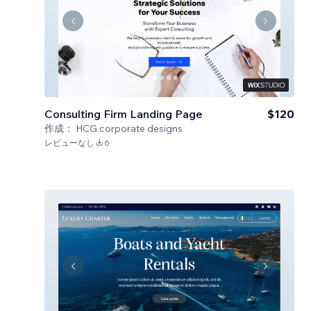
Consulting Firm Landing Page
$120
作成：
HCG corporate designs
レビューなし
6