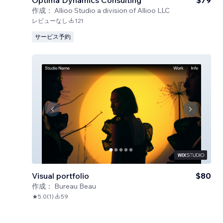
Optima Dynamics Consulting
$79
作成：
Allioo Studio a division of Allioo LLC
レビューなし
121
サービス予約
Visual portfolio
$80
作成：
Bureau Beau
5.0
(
1
)
59