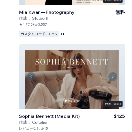
Mia Kwan—Photography
無料
作成：
Studio Il
4.7
(
15
)
3,557
カスタムコード
CMS
+
1
Sophia Bennett (Media Kit)
$125
作成：
Cultelier
レビューなし
15