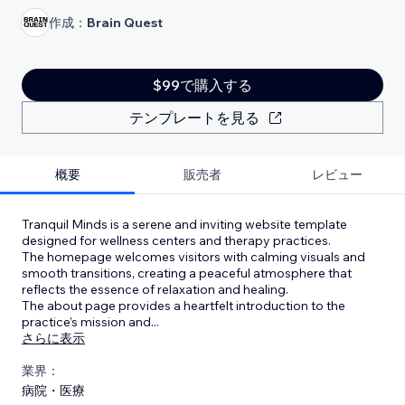
作成：
Brain Quest
$99で購入する
テンプレートを見る
概要
販売者
レビュー
Tranquil Minds is a serene and inviting website template
designed for wellness centers and therapy practices.
The homepage welcomes visitors with calming visuals and
smooth transitions, creating a peaceful atmosphere that
reflects the essence of relaxation and healing.
The about page provides a heartfelt introduction to the
practice’s mission and
...
さらに表示
業界：
病院・医療