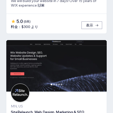
We will build your website in 7 days! Over 15 years of
WIX experience 🙌🏾
5.0
(
68
)
表示
料金：$300 より
MN, US
SiteRelaunch. Web Design, Marketing & SEO