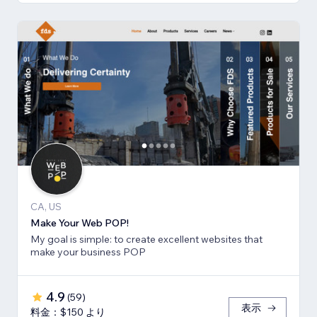
CA, US
Make Your Web POP!
My goal is simple: to create excellent websites that
make your business POP
4.9
(
59
)
表示
料金：$150 より