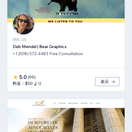
MA, US
Deb Mendel | Bear Graphics
+1 (508) 572-4483 Free Consultation
5.0
(
99
)
表示
料金：$50 より