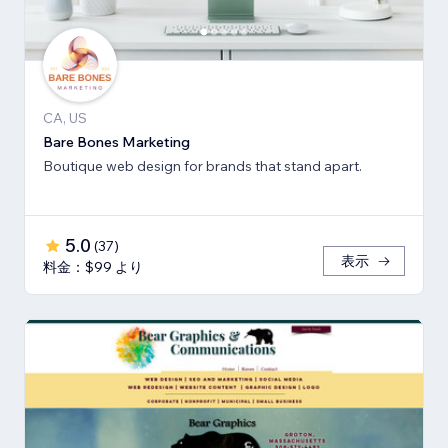
CA, US
Bare Bones Marketing
Boutique web design for brands that stand apart.
5.0
(
37
)
表示
料金：$99 より