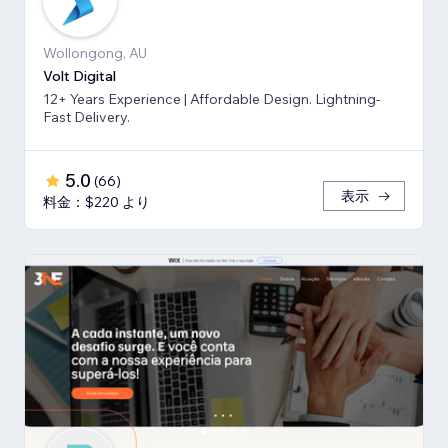
Wollongong, AU
Volt Digital
12+ Years Experience | Affordable Design. Lightning-
Fast Delivery.
5.0
(
66
)
表示
料金：$220 より