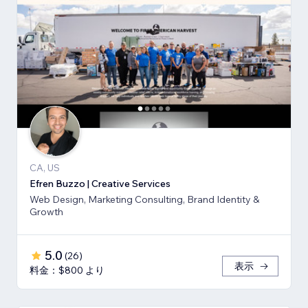
CA, US
Efren Buzzo | Creative Services
Web Design, Marketing Consulting, Brand Identity &
Growth
5.0
(
26
)
表示
料金：$800 より