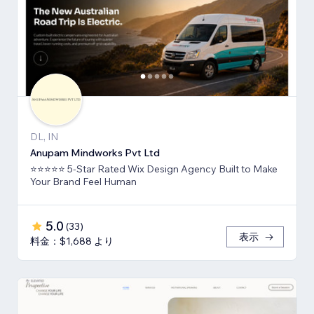
DL, IN
Anupam Mindworks Pvt Ltd
⭐⭐⭐⭐⭐ 5-Star Rated Wix Design Agency Built to Make
Your Brand Feel Human
5.0
(
33
)
表示
料金：$1,688 より