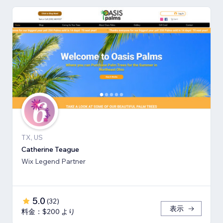
TX, US
Catherine Teague
Wix Legend Partner
5.0
(
32
)
表示
料金：$200 より