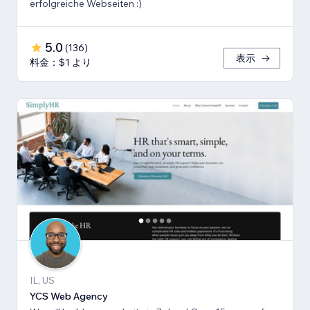
erfolgreiche Webseiten :)
5.0
(
136
)
表示
料金：$1 より
IL, US
YCS Web Agency