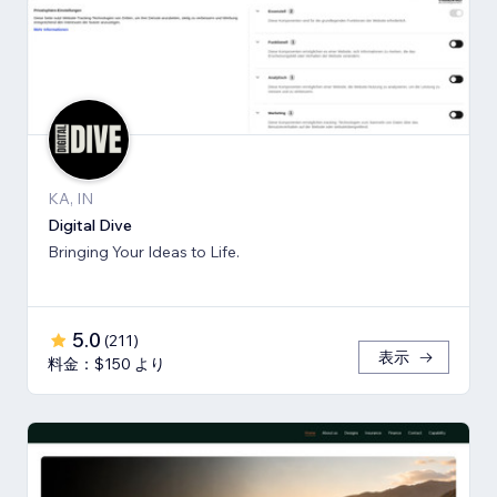
KA, IN
Digital Dive
Bringing Your Ideas to Life.
5.0
(
211
)
表示
料金：$150 より