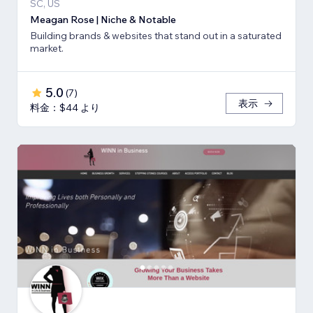
SC, US
Meagan Rose | Niche & Notable
Building brands & websites that stand out in a saturated
market.
5.0
(
7
)
表示
料金：$44 より