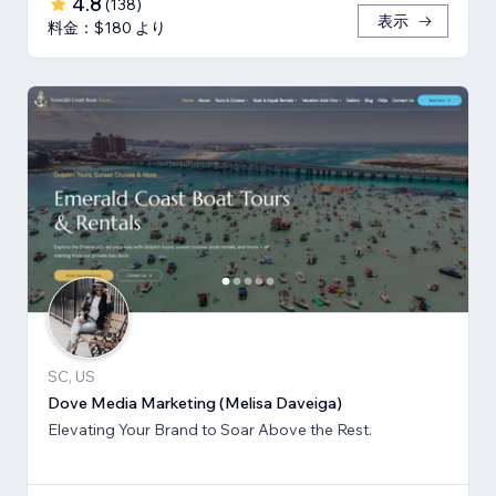
4.8
(
138
)
表示
料金：$180 より
SC, US
Dove Media Marketing (Melisa Daveiga)
Elevating Your Brand to Soar Above the Rest.