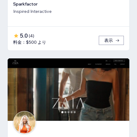
Sparkfactor
Inspired Interactive
5.0
(
4
)
表示
料金：$500 より