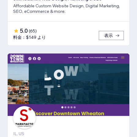
Affordable Custom Website Design, Digital Marketing,
SEO, eCommerce & more.
5.0
(
65
)
表示
料金：$149 より
IL, US