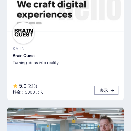
KA, IN
Brain Quest
Turning ideas into reality.
5.0
(
223
)
表示
料金：$300 より