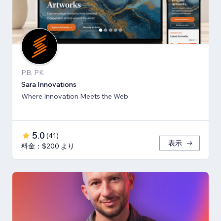
PB, PK
Sara Innovations
Where Innovation Meets the Web.
5.0
(
41
)
表示
料金：$200 より