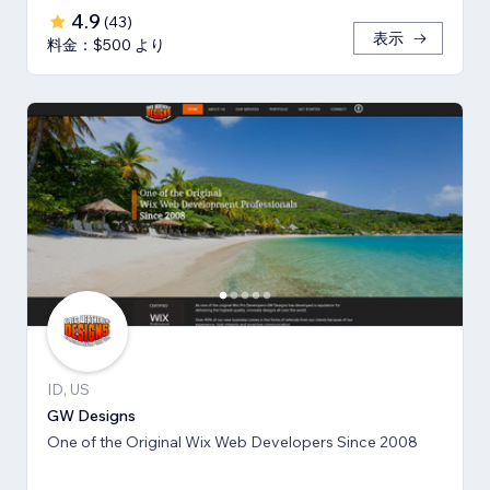
4.9
(
43
)
表示
料金：$500 より
ID, US
GW Designs
One of the Original Wix Web Developers Since 2008