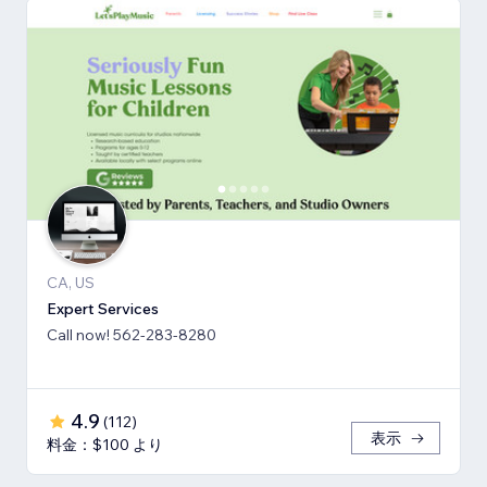
CA, US
Expert Services
Call now! 562-283-8280
4.9
(
112
)
表示
料金：$100 より