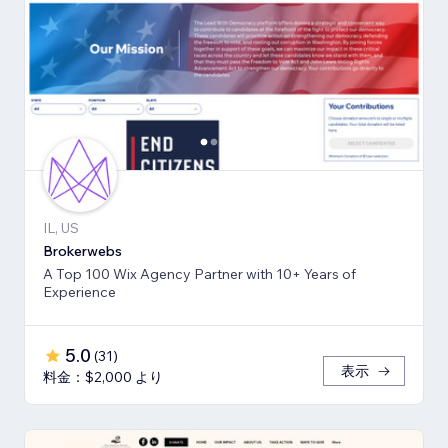
IL, US
Brokerwebs
A Top 100 Wix Agency Partner with 10+ Years of
Experience
5.0
(
31
)
表示
料金：$2,000 より