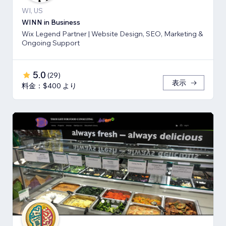
WI, US
WINN in Business
Wix Legend Partner | Website Design, SEO, Marketing &
Ongoing Support
5.0
(
29
)
表示
料金：$400 より