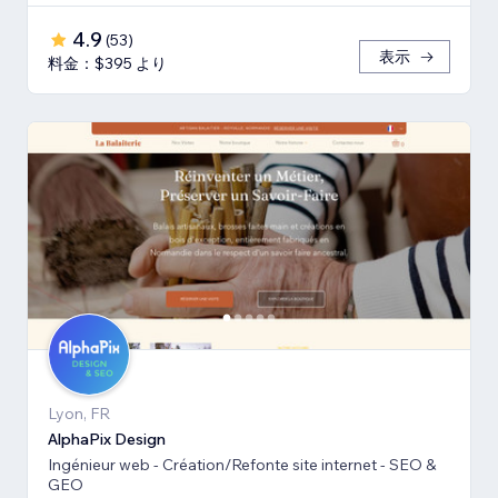
4.9
(
53
)
表示
料金：$395 より
Lyon, FR
AlphaPix Design
Ingénieur web - Création/Refonte site internet - SEO &
GEO