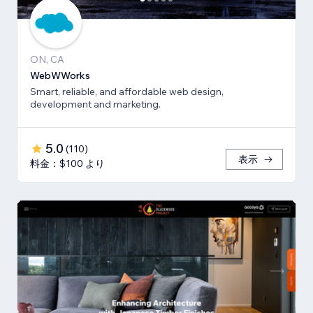
ON, CA
WebWWorks
Smart, reliable, and affordable web design,
development and marketing.
5.0
(
110
)
表示
料金：$100 より