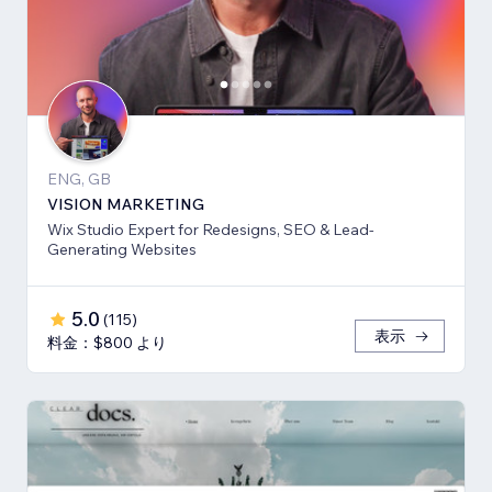
ENG, GB
VISION MARKETING
Wix Studio Expert for Redesigns, SEO & Lead-
Generating Websites
5.0
(
115
)
表示
料金：$800 より