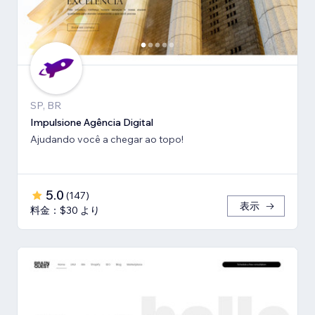
SP, BR
Impulsione Agência Digital
Ajudando você a chegar ao topo!
5.0
(
147
)
表示
料金：$30 より