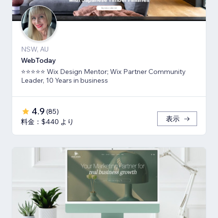
NSW, AU
WebToday
⭐⭐⭐⭐⭐ Wix Design Mentor; Wix Partner Community
Leader, 10 Years in business
4.9
(
85
)
表示
料金：$440 より