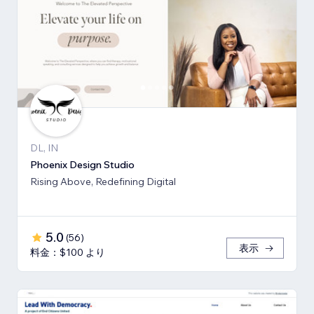
DL, IN
Phoenix Design Studio
Rising Above, Redefining Digital
5.0
(
56
)
表示
料金：$100 より