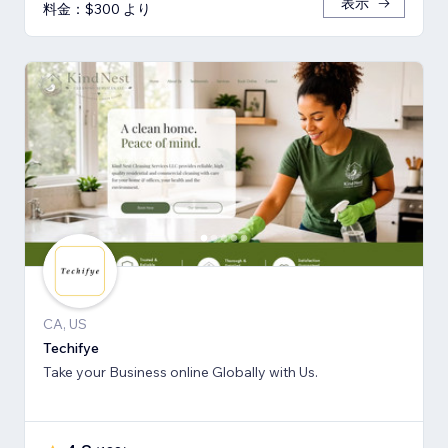
表示
料金：$300 より
CA, US
Techifye
Take your Business online Globally with Us.