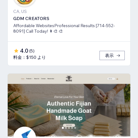
CA, US
GDM CREATORS
Affordable WebsitesProfessional Results [714-552-
8091] Call Today! 👩‍🎨 🎨
4.0
(
5
)
表示
料金：$150 より