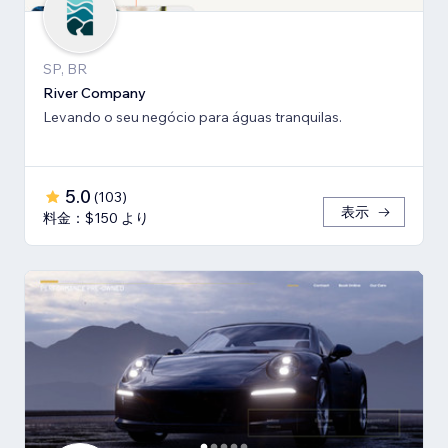
SP, BR
River Company
Levando o seu negócio para águas tranquilas.
5.0
(
103
)
表示
料金：$150 より