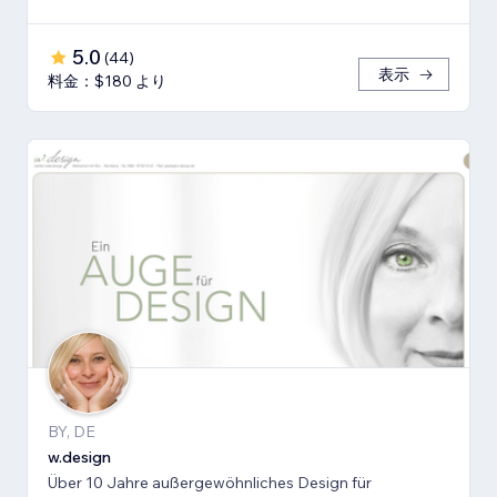
5.0
(
44
)
表示
料金：$180 より
BY, DE
w.design
Über 10 Jahre außergewöhnliches Design für