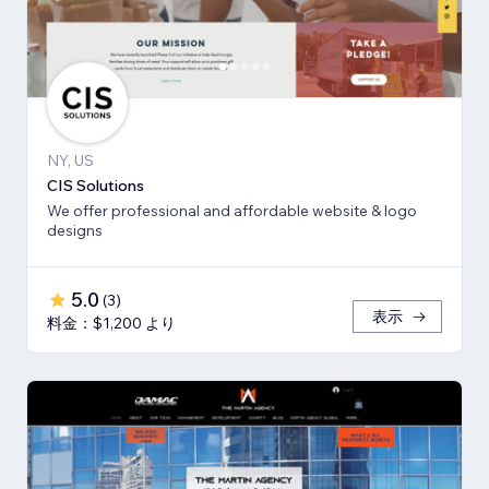
NY, US
CIS Solutions
We offer professional and affordable website & logo
designs
5.0
(
3
)
表示
料金：$1,200 より