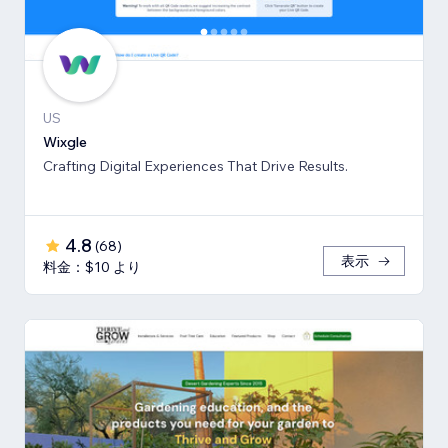
US
Wixgle
Crafting Digital Experiences That Drive Results.
4.8
(
68
)
表示
料金：$10 より