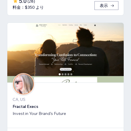
5.0
(
28
)
表示
料金：$350 より
CA, US
Fractal Execs
Invest in Your Brand's Future