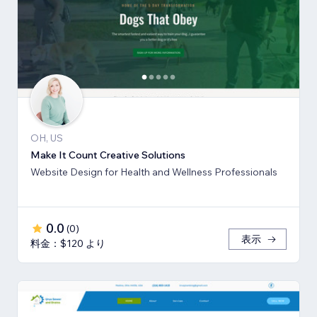
OH, US
Make It Count Creative Solutions
Website Design for Health and Wellness Professionals
0.0
(
0
)
表示
料金：$120 より