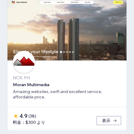
NCR, PH
Moran Multimedia
Amazing websites, swift and excellent service,
affordable price.
4.9
(
38
)
表示
料金：$300 より