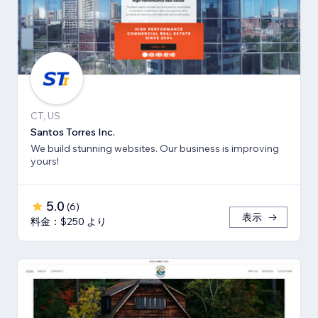
CT, US
Santos Torres Inc.
We build stunning websites. Our business is improving
yours!
5.0
(
6
)
表示
料金：$250 より