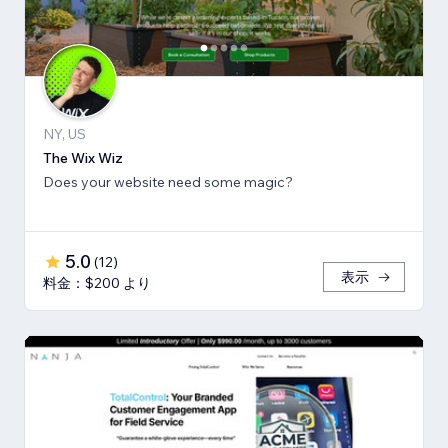
NY, US
The Wix Wiz
Does your website need some magic?
5.0
(
12
)
表示
料金：$200 より