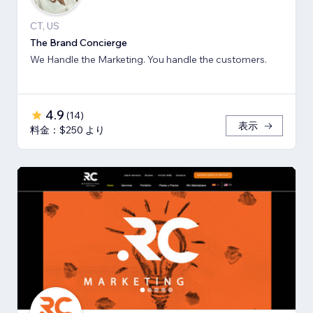
CT, US
The Brand Concierge
We Handle the Marketing. You handle the customers.
4.9
(
14
)
表示
料金：$250 より