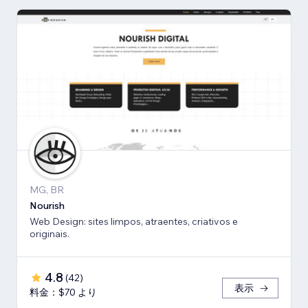
MG, BR
Nourish
Web Design: sites limpos, atraentes, criativos e
originais.
4.8
(
42
)
表示
料金：$70 より