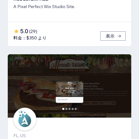
A Pixel Perfect Wix Studio Site.
5.0
(
29
)
表示
料金：$350 より
FL, US