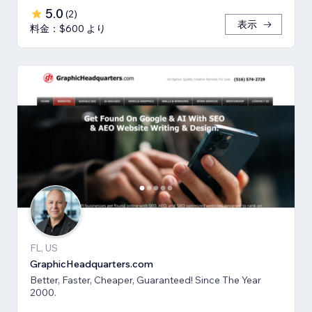
5.0
(
2
)
表示
料金：$600 より
FL, US
GraphicHeadquarters.com
Better, Faster, Cheaper, Guaranteed! Since The Year
2000.