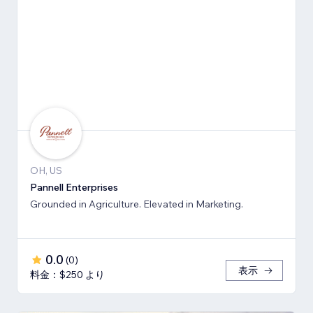
OH, US
Pannell Enterprises
Grounded in Agriculture. Elevated in Marketing.
0.0
(
0
)
表示
料金：$250 より