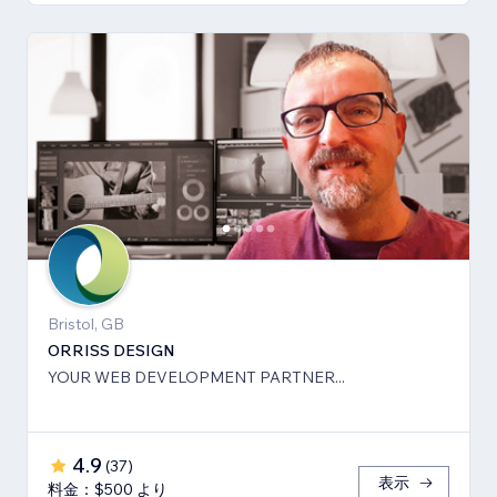
Bristol, GB
ORRISS DESIGN
YOUR WEB DEVELOPMENT PARTNER...
4.9
(
37
)
表示
料金：$500 より