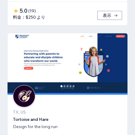
5.0
(
19
)
表示
料金：$250 より
TX, US
Tortoise and Hare
Design for the long run