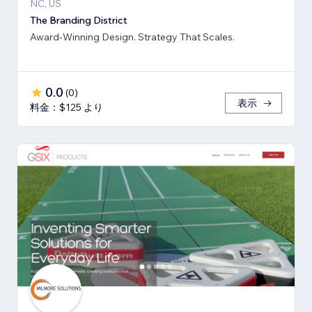
NC, US
The Branding District
Award-Winning Design. Strategy That Scales.
0.0
(
0
)
表示
料金：$125 より