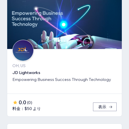
OH, US
JD Lightworks
Empowering Business Success Through Technology
0.0
(
0
)
表示
料金：$50 より