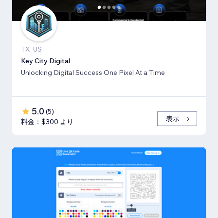
TX, US
Key City Digital
Unlocking Digital Success One Pixel At a Time
5.0
(
5
)
表示
料金：$300 より