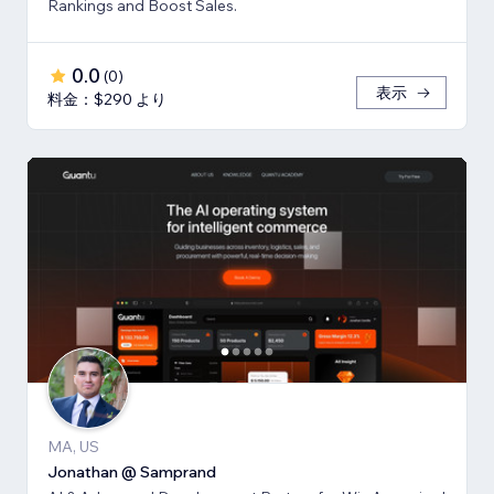
Rankings and Boost Sales.
0.0
(
0
)
表示
料金：$290 より
MA, US
Jonathan @ Samprand