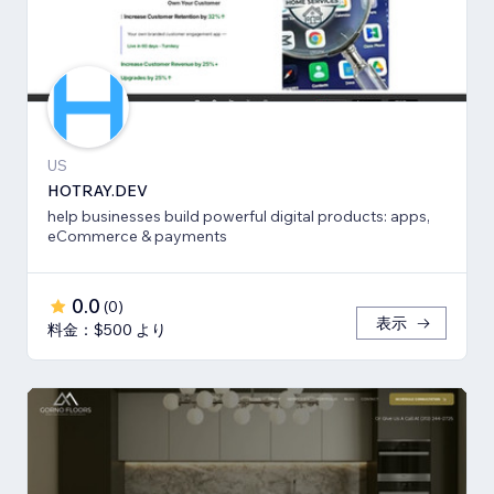
US
HOTRAY.DEV
help businesses build powerful digital products: apps,
eCommerce & payments
0.0
(
0
)
表示
料金：$500 より