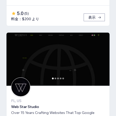
5.0
(
5
)
表示
料金：$200 より
FL, US
Web Star Studio
Over 15 Years Crafting Websites That Top Google