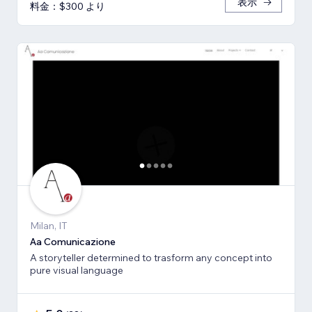
表示
料金：$300 より
Milan, IT
Aa Comunicazione
A storyteller determined to trasform any concept into
pure visual language