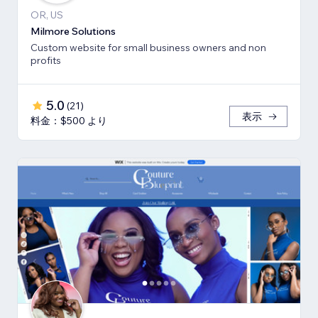
OR, US
Milmore Solutions
Custom website for small business owners and non
profits
5.0
(
21
)
表示
料金：$500 より