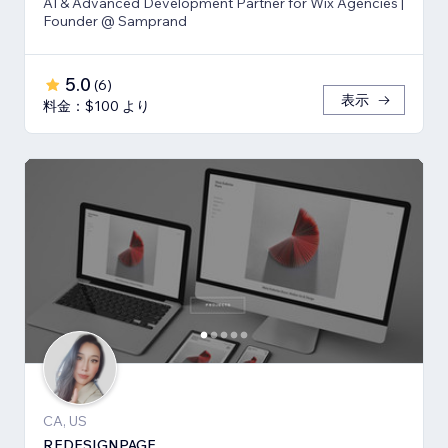
AI & Advanced Development Partner for Wix Agencies |
Founder @ Samprand
5.0
(
6
)
表示
料金：$100 より
CA, US
REDESIGNPAGE