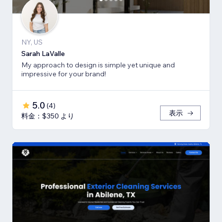
NY, US
Sarah LaValle
My approach to design is simple yet unique and
impressive for your brand!
5.0
(
4
)
表示
料金：$350 より