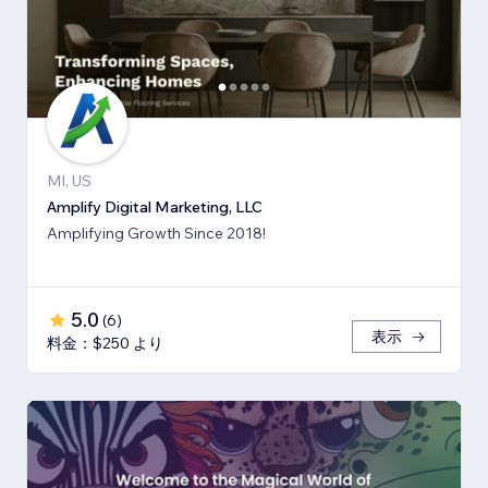
MI, US
Amplify Digital Marketing, LLC
Amplifying Growth Since 2018!
5.0
(
6
)
表示
料金：$250 より