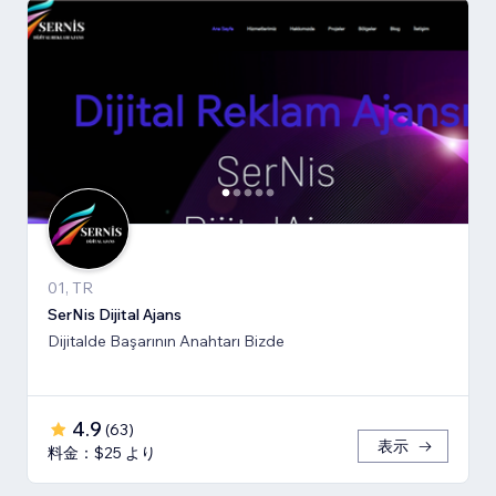
01, TR
SerNis Dijital Ajans
Dijitalde Başarının Anahtarı Bizde
4.9
(
63
)
表示
料金：$25 より