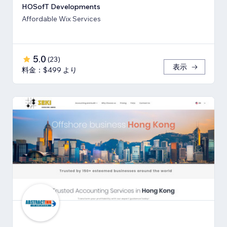
HOSofT Developments
Affordable Wix Services
5.0
(
23
)
表示
料金：$499 より