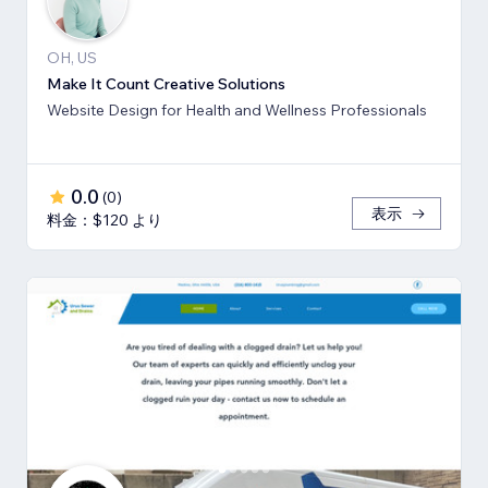
OH, US
Make It Count Creative Solutions
Website Design for Health and Wellness Professionals
0.0
(
0
)
表示
料金：$120 より