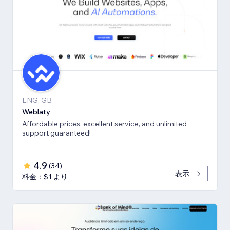
ENG, GB
Weblaty
Affordable prices, excellent service, and unlimited
support guaranteed!
4.9
(
34
)
表示
料金：$1 より