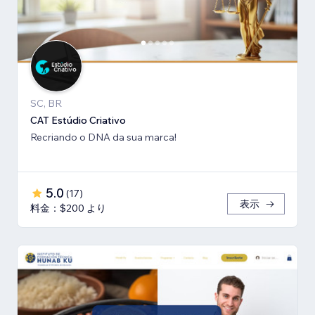
SC, BR
CAT Estúdio Criativo
Recriando o DNA da sua marca!
5.0
(
17
)
表示
料金：$200 より