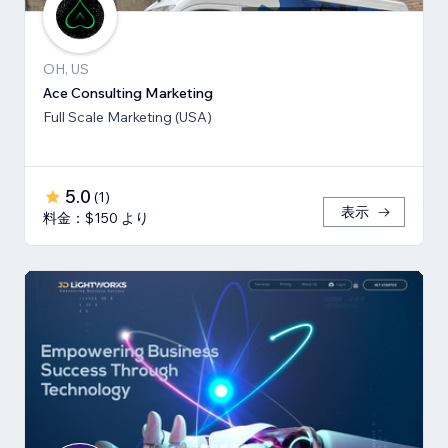
OH, US
Ace Consulting Marketing
Full Scale Marketing (USA)
5.0
(
1
)
表示
料金：$150 より