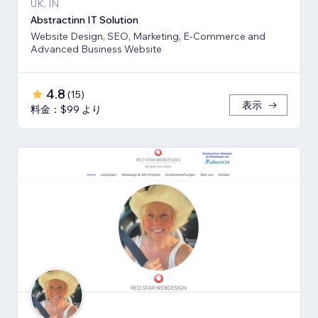
UK, IN
Abstractinn IT Solution
Website Design, SEO, Marketing, E-Commerce and
Advanced Business Website
4.8
(
15
)
表示
料金：$99 より