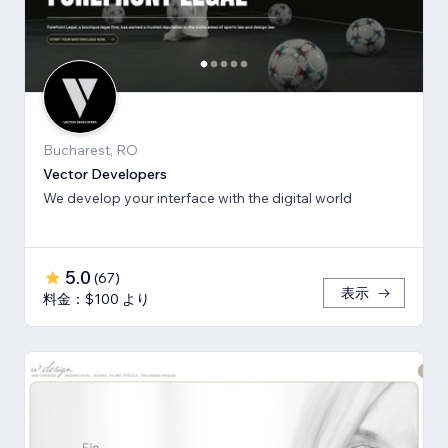
Bucharest, RO
Vector Developers
We develop your interface with the digital world
5.0
(
67
)
表示
料金：$100 より