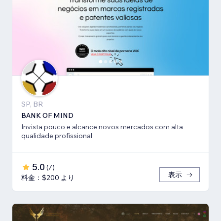
SP, BR
BANK OF MIND
Invista pouco e alcance novos mercados com alta
qualidade profissional
5.0
(
7
)
表示
料金：$200 より