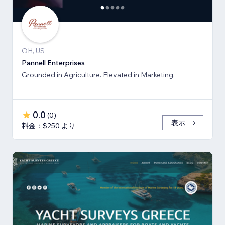
OH, US
Pannell Enterprises
Grounded in Agriculture. Elevated in Marketing.
0.0
(
0
)
表示
料金：$250 より