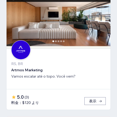
RS, BR
Artmos Marketing
Vamos escalar até o topo. Você vem?
5.0
(
3
)
表示
料金：$120 より