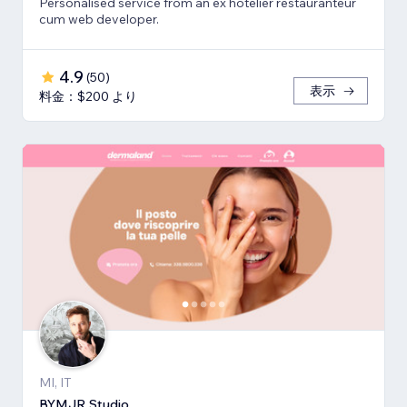
Personalised service from an ex hotelier restauranteur
cum web developer.
4.9
(
50
)
表示
料金：$200 より
MI, IT
BYMJR Studio