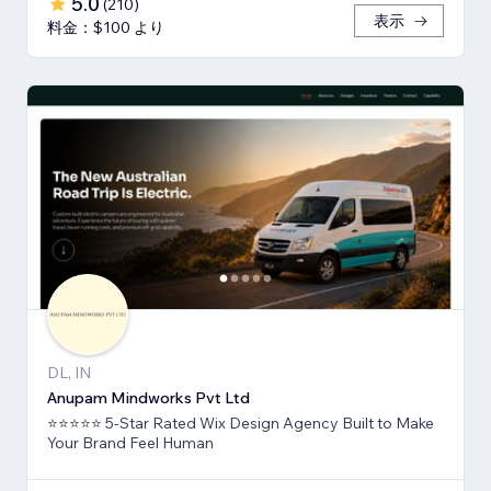
5.0
(
210
)
表示
料金：$100 より
DL, IN
Anupam Mindworks Pvt Ltd
⭐⭐⭐⭐⭐ 5-Star Rated Wix Design Agency Built to Make
Your Brand Feel Human