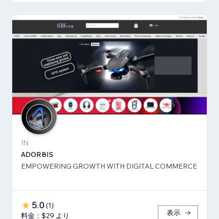
IN
ADORBIS
EMPOWERING GROWTH WITH DIGITAL COMMERCE
5.0
(
1
)
表示
料金：$29 より