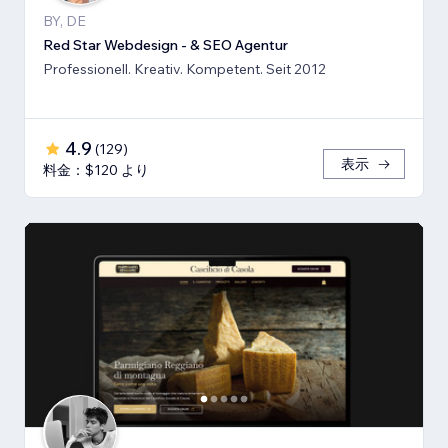
BY, DE
Red Star Webdesign - & SEO Agentur
Professionell. Kreativ. Kompetent. Seit 2012
4.9
(
129
)
表示
料金：$120 より