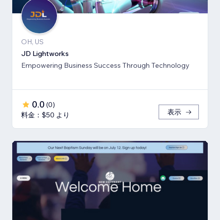
OH, US
JD Lightworks
Empowering Business Success Through Technology
0.0
(
0
)
表示
料金：$50 より