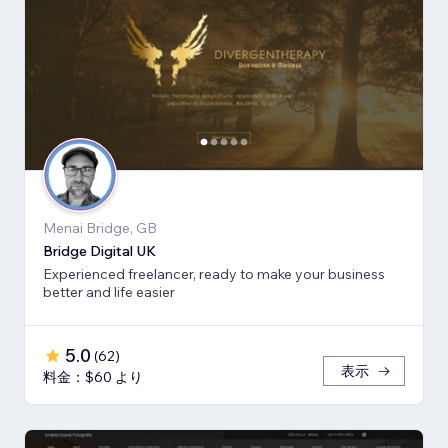
Menai Bridge, GB
Bridge Digital UK
Experienced freelancer, ready to make your business
better and life easier
5.0
(
62
)
表示
料金：$60 より