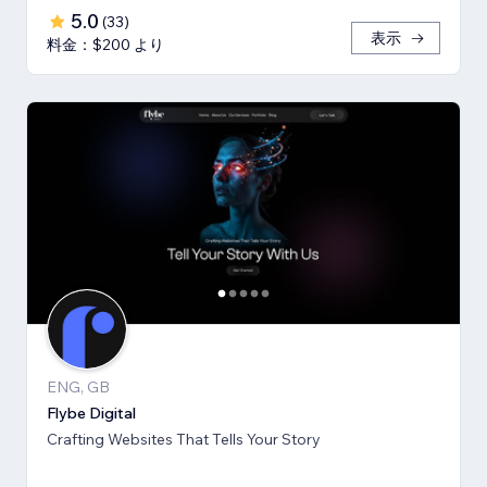
5.0
(
33
)
表示
料金：$200 より
ENG, GB
Flybe Digital
Crafting Websites That Tells Your Story