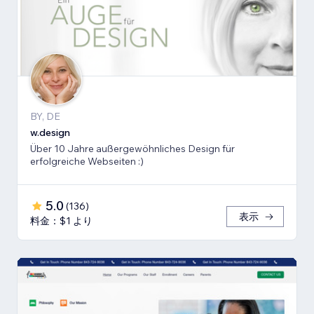
BY, DE
w.design
Über 10 Jahre außergewöhnliches Design für
erfolgreiche Webseiten :)
5.0
(
136
)
表示
料金：$1 より