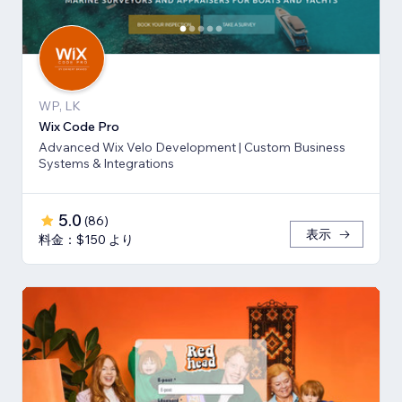
WP, LK
Wix Code Pro
Advanced Wix Velo Development | Custom Business
Systems & Integrations
5.0
(
86
)
表示
料金：$150 より