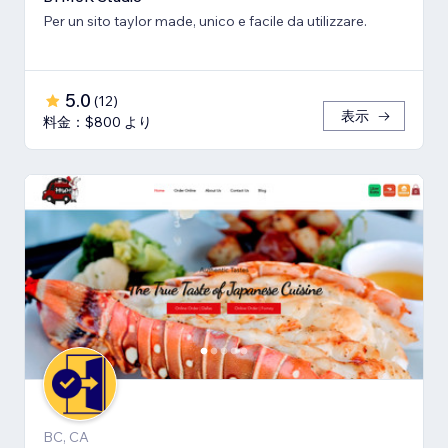
Per un sito taylor made, unico e facile da utilizzare.
5.0
(
12
)
表示
料金：$800 より
BC, CA