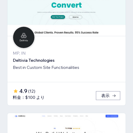
MP, IN
Deltivia Technologies
Best in Custom Site Functionalities
4.9
(
12
)
表示
料金：$100 より