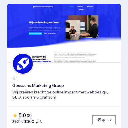
NL
Goessens Marketing Group
Wij creëren krachtige online impact met webdesign,
SEO, socials & grafisch!
5.0
(
2
)
表示
料金：$300 より