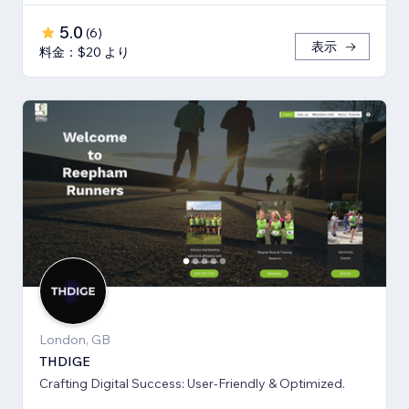
5.0
(
6
)
表示
料金：$20 より
London, GB
THDIGE
Crafting Digital Success: User-Friendly & Optimized.