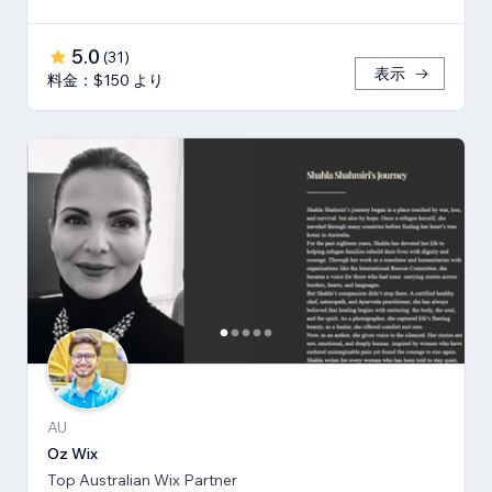
5.0
(
31
)
表示
料金：$150 より
AU
Oz Wix
Top Australian Wix Partner