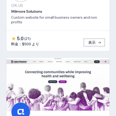
OR, US
Milmore Solutions
Custom website for small business owners and non
profits
5.0
(
21
)
表示
料金：$500 より