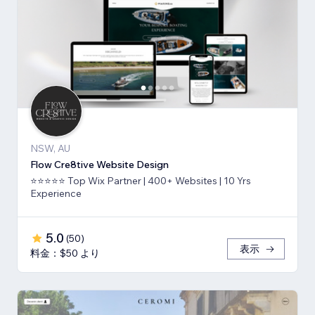
NSW, AU
Flow Cre8tive Website Design
⭐⭐⭐⭐⭐ Top Wix Partner | 400+ Websites | 10 Yrs
Experience
5.0
(
50
)
表示
料金：$50 より