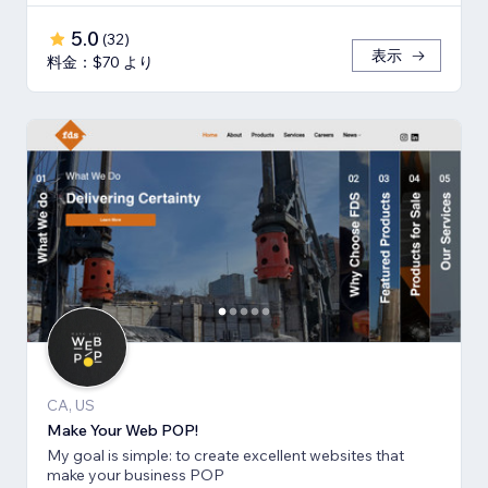
5.0
(
32
)
表示
料金：$70 より
CA, US
Make Your Web POP!
My goal is simple: to create excellent websites that
make your business POP