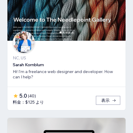
NC, US
Sarah Kornblum
Hi! I'm a freelance web designer and developer. How
can I help?
5.0
(
40
)
表示
料金：$125 より