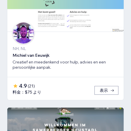
NH, NL
Michiel van Eeuwijk
Creatief en meedenkend voor hulp, advies en een
persoonlijke aanpak.
4.9
(
21
)
表示
料金：$75 より