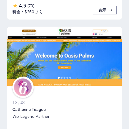
4.9
(
70
)
表示
料金：$250 より
TX, US
Catherine Teague
Wix Legend Partner