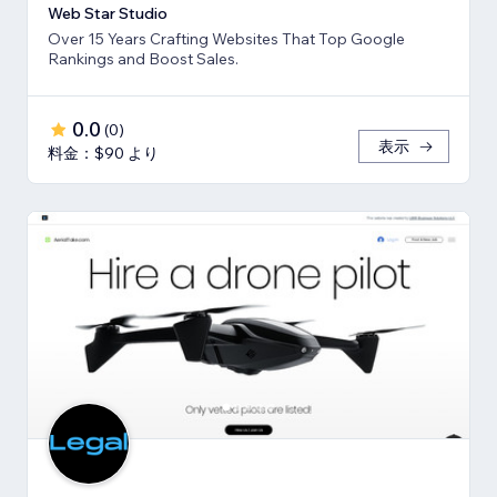
Web Star Studio
Over 15 Years Crafting Websites That Top Google
Rankings and Boost Sales.
0.0
(
0
)
表示
料金：$90 より