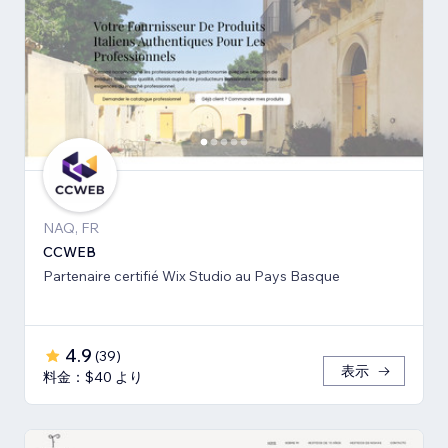
NAQ, FR
CCWEB
Partenaire certifié Wix Studio au Pays Basque
4.9
(
39
)
表示
料金：$40 より