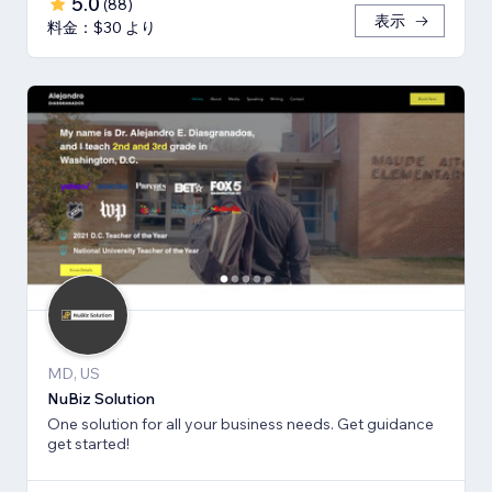
5.0
(
88
)
表示
料金：$30 より
MD, US
NuBiz Solution
One solution for all your business needs. Get guidance
get started!