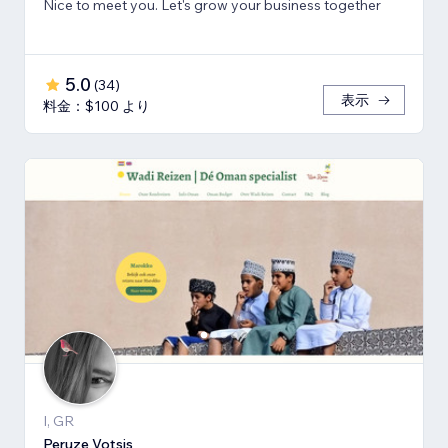
Nice to meet you. Let's grow your business together
5.0
(
34
)
表示
料金：$100 より
I, GR
Peruze Votsis