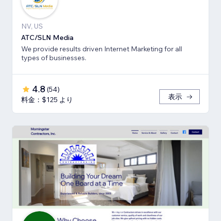
NV, US
ATC/SLN Media
We provide results driven Internet Marketing for all
types of businesses.
4.8
(
54
)
表示
料金：$125 より