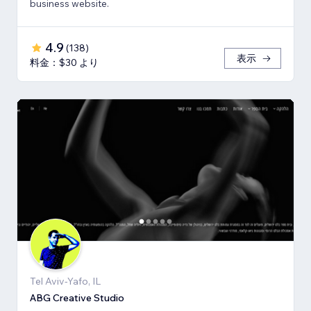
business website.
4.9
(
138
)
表示
料金：$30 より
Tel Aviv-Yafo, IL
ABG Creative Studio