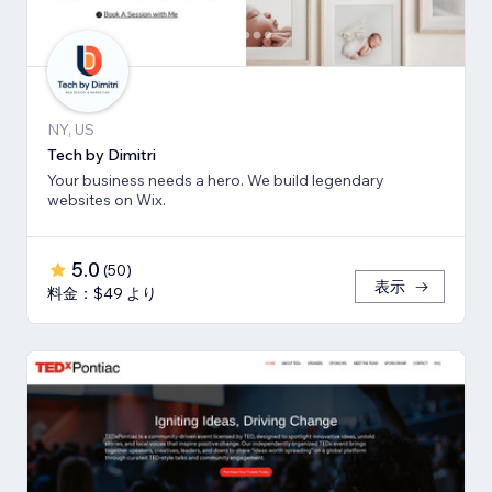
NY, US
Tech by Dimitri
Your business needs a hero. We build legendary
websites on Wix.
5.0
(
50
)
表示
料金：$49 より