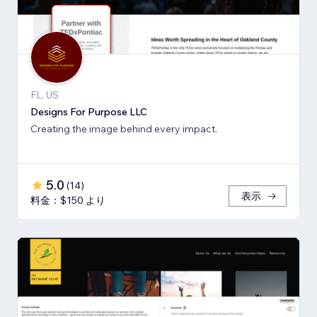
FL, US
Designs For Purpose LLC
Creating the image behind every impact.
5.0
(
14
)
表示
料金：$150 より