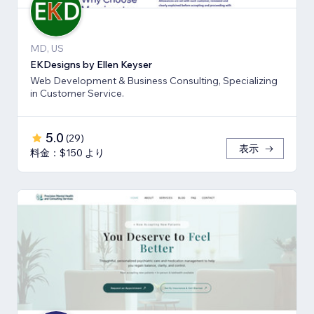
MD, US
EKDesigns by Ellen Keyser
Web Development & Business Consulting, Specializing
in Customer Service.
5.0
(
29
)
表示
料金：$150 より