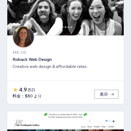
MA, US
Roback Web Design
Creative web design & affordable rates.
4.9
(
52
)
表示
料金：$80 より