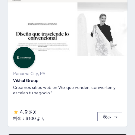
Panama City, PA
Vikhal Group
Creamos sitios web en Wix que venden, convierten y
escalan tu negocio.”
4.9
(
93
)
表示
料金：$100 より