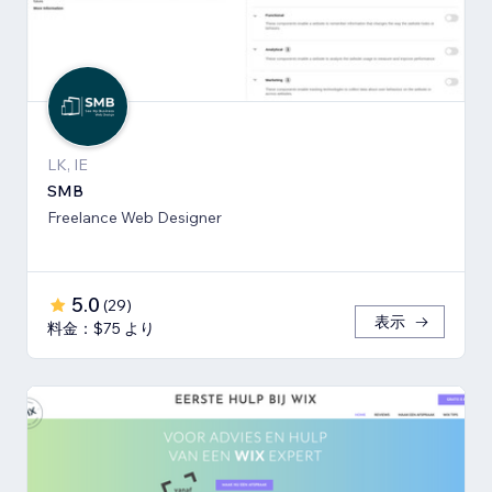
LK, IE
SMB
Freelance Web Designer
5.0
(
29
)
表示
料金：$75 より