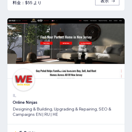
表示
料金：$55 より
IL
Online Ninjas
Designing & Building, Upgrading & Repairing, SEO &
Campaigns EN | RU | HE