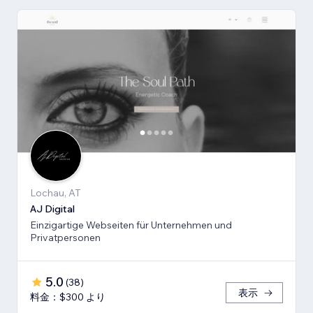
Lochau, AT
AJ Digital
Einzigartige Webseiten für Unternehmen und
Privatpersonen
5.0
(
38
)
表示
料金：$300 より