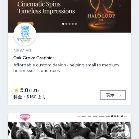
NSW, AU
Oak Grove Graphics
Affordable custom design - helping small to medium
businesses is our focus
5.0
(
131
)
表示
料金：$150 より