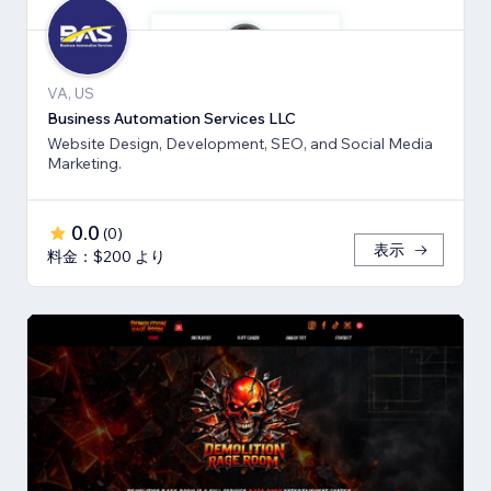
VA, US
Business Automation Services LLC
Website Design, Development, SEO, and Social Media
Marketing.
0.0
(
0
)
表示
料金：$200 より