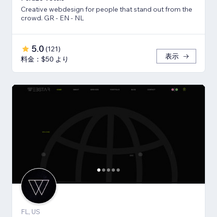
Creative webdesign for people that stand out from the
crowd. GR - EN - NL
5.0
(
121
)
表示
料金：$50 より
FL, US