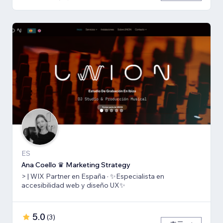
ES
Ana Coello ♛ Marketing Strategy
> | WIX Partner en España · ✨Especialista en
accesibilidad web y diseño UX✨
5.0
(
3
)