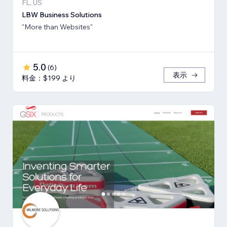
FL, US
LBW Business Solutions
"More than Websites"
5.0
(
6
)
表示
料金：$199 より