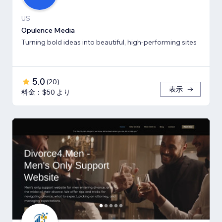
US
Opulence Media
Turning bold ideas into beautiful, high-performing sites
5.0
(
20
)
表示
料金：$50 より