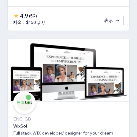
4.9
(
59
)
表示
料金：$150 より
ENG, GB
WixSol
Full stack WIX developer/ designer for your dream