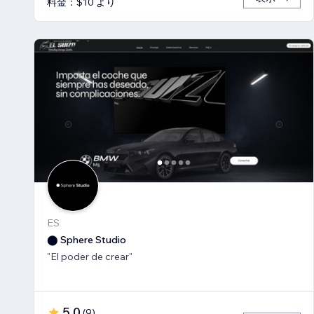
料金：$10 より
ES
⬤ Sphere Studio
"El poder de crear"
5.0
(
9
)