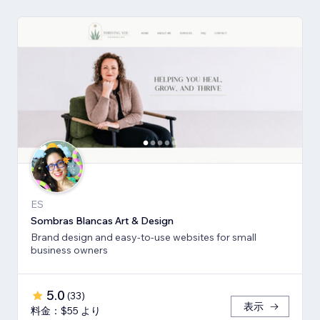
ES
Sombras Blancas Art & Design
Brand design and easy-to-use websites for small
business owners
5.0
(
33
)
表示
料金：$55 より