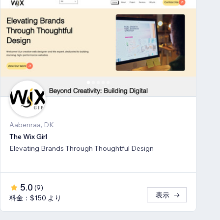
Aabenraa, DK
The Wix Girl
Elevating Brands Through Thoughtful Design
5.0
(
9
)
表示
料金：$150 より