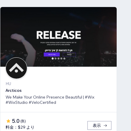
HU
Arcticos
We Make Your Online Presence Beautiful | #Wix
#WixStudio #VeloCertified
5.0
(
8
)
表示
料金：$29 より