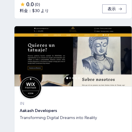
0.0
(
0
)
表示
料金：$30 より
IN
Aakash Developers
Transforming Digital Dreams into Reality