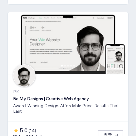
PK
Be My Designs | Creative Web Agency
Award-Winning Design. Affordable Price. Results That
Last.
5.0
(
14
)
表示