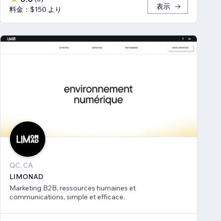
表示
料金：$150 より
QC, CA
LIMONAD
Marketing B2B, ressources humaines et
communications, simple et efficace.