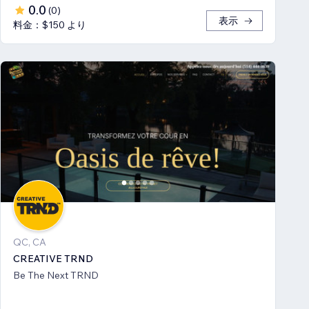
0.0
(
0
)
表示
料金：$150 より
QC, CA
CREATIVE TRND
Be The Next TRND