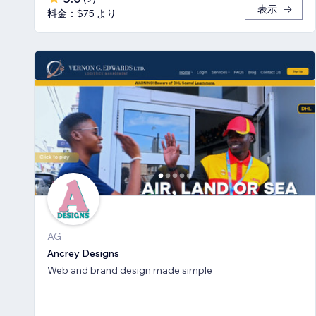
表示
料金：$75 より
AG
Ancrey Designs
Web and brand design made simple