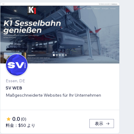
Essen, DE
SV WEB
Maßgeschneiderte Websites für Ihr Unternehmen
0.0
(
0
)
表示
料金：$50 より