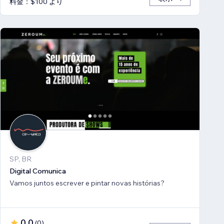
料金：$100 より
SP, BR
Digital Comunica
Vamos juntos escrever e pintar novas histórias?
0.0
(
0
)