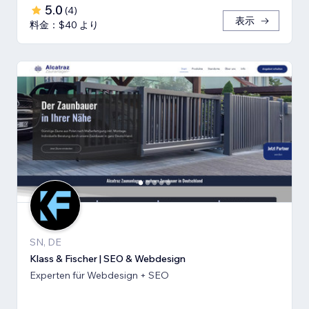
5.0
(
4
)
表示
料金：$40 より
SN, DE
Klass & Fischer | SEO & Webdesign
Experten für Webdesign + SEO