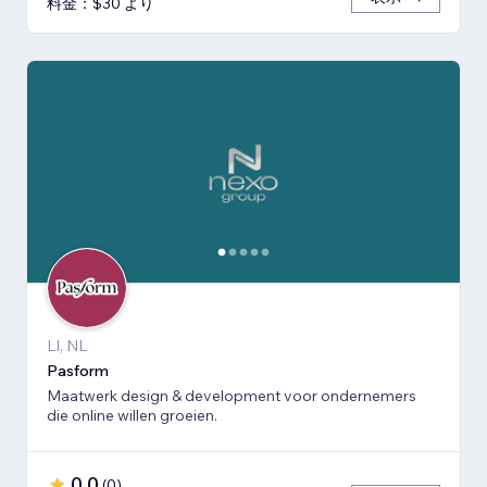
料金：$30 より
LI, NL
Pasform
Maatwerk design & development voor ondernemers
die online willen groeien.
0.0
(
0
)