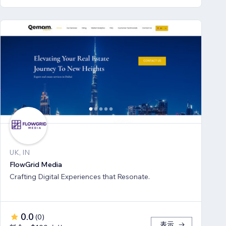
UK, IN
FlowGrid Media
Crafting Digital Experiences that Resonate.
0.0
(
0
)
表示