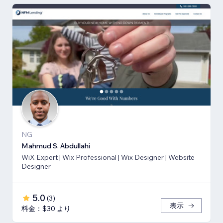
NG
Mahmud S. Abdullahi
WiX Expert | Wix Professional | Wix Designer | Website
Designer
5.0
(
3
)
表示
料金：$30 より