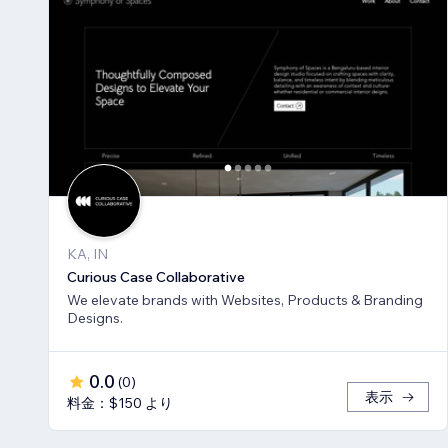
KA, IN
Curious Case Collaborative
We elevate brands with Websites, Products & Branding
Designs.
0.0
(
0
)
表示
料金：$150 より