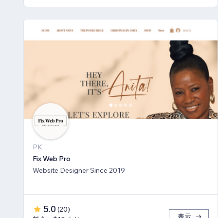
PK
Fix Web Pro
Website Designer Since 2019
5.0
(
20
)
表示