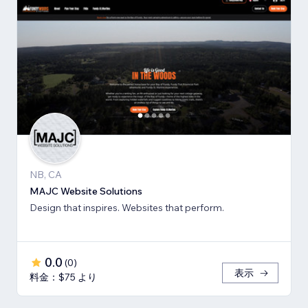
NB, CA
MAJC Website Solutions
Design that inspires. Websites that perform.
0.0
(
0
)
表示
料金：$75 より