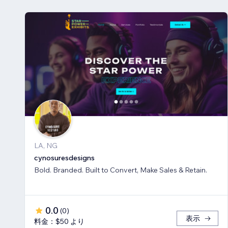
LA, NG
cynosuresdesigns
Bold. Branded. Built to Convert, Make Sales & Retain.
0.0
(
0
)
表示
料金：$50 より