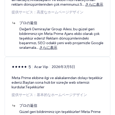
reklam dönüşümlerinden çok memnunuz.S
...
さらに表示
提供サービス：高度なホームページデザイン
プロの返信
Değerli Demiraylar Group Ailesi, bu güzel geri
bildiriminiz için Meta Prime Ajans ekibi olarak çok
teşekkür ederiz! Reklam dönüşümlerindeki
başarımızı, SEO odaklı yeni web projemizle Google
sıralamala
...
さらに表示
5
Acar Vip
2026年3月5日
Meta Prime ekibine ilgi ve alakalarından dolayı teşekkür
ederiz.Baştan sona hızlı bir süreçle web sitemizi
kurdular.Teşekkürler
提供サービス：基本的なホームページデザイン
プロの返信
Güzel geri bildiriminiz için teşekkürler! Meta Prime