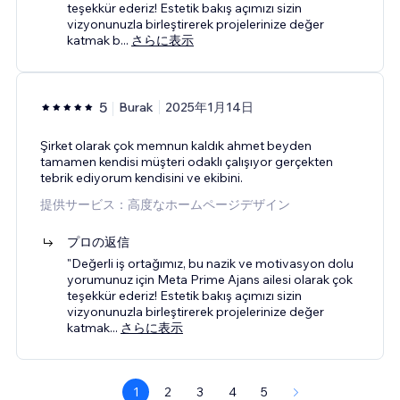
teşekkür ederiz! Estetik bakış açımızı sizin
vizyonunuzla birleştirerek projelerinize değer
katmak b
...
さらに表示
5
Burak
2025年1月14日
Şirket olarak çok memnun kaldık ahmet beyden
tamamen kendisi müşteri odaklı çalışıyor gerçekten
tebrik ediyorum kendisini ve ekibini.
提供サービス：高度なホームページデザイン
プロの返信
"Değerli iş ortağımız, bu nazik ve motivasyon dolu
yorumunuz için Meta Prime Ajans ailesi olarak çok
teşekkür ederiz! Estetik bakış açımızı sizin
vizyonunuzla birleştirerek projelerinize değer
katmak
...
さらに表示
1
2
3
4
5