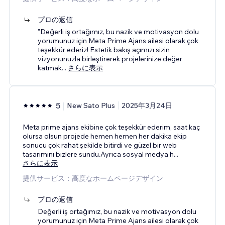
プロの返信
"Değerli iş ortağımız, bu nazik ve motivasyon dolu
yorumunuz için Meta Prime Ajans ailesi olarak çok
teşekkür ederiz! Estetik bakış açımızı sizin
vizyonunuzla birleştirerek projelerinize değer
katmak
...
さらに表示
5
New Sato Plus
2025年3月24日
Meta prime ajans ekibine çok teşekkür ederim, saat kaç
olursa olsun projede hemen hemen her dakika ekip
sonucu çok rahat şekilde bitirdi ve güzel bir web
tasarımını bizlere sundu.Ayrıca sosyal medya h
...
さらに表示
提供サービス：高度なホームページデザイン
プロの返信
Değerli iş ortağımız, bu nazik ve motivasyon dolu
yorumunuz için Meta Prime Ajans ailesi olarak çok