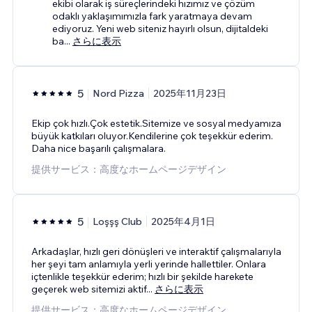
ekibi olarak iş süreçlerindeki hızımız ve çözüm
odaklı yaklaşımımızla fark yaratmaya devam
ediyoruz. Yeni web siteniz hayırlı olsun, dijitaldeki
ba
...
さらに表示
5
Nord Pizza
2025年11月23日
Ekip çok hızlı.Çok estetik.Sitemize ve sosyal medyamıza
büyük katkıları oluyor.Kendilerine çok teşekkür ederim.
Daha nice başarılı çalışmalara.
提供サービス：高度なホームページデザイン
5
Loşşş Club
2025年4月1日
Arkadaşlar, hızlı geri dönüşleri ve interaktif çalışmalarıyla
her şeyi tam anlamıyla yerli yerinde hallettiler. Onlara
içtenlikle teşekkür ederim; hızlı bir şekilde harekete
geçerek web sitemizi aktif
...
さらに表示
提供サービス：高度なホームページデザイン