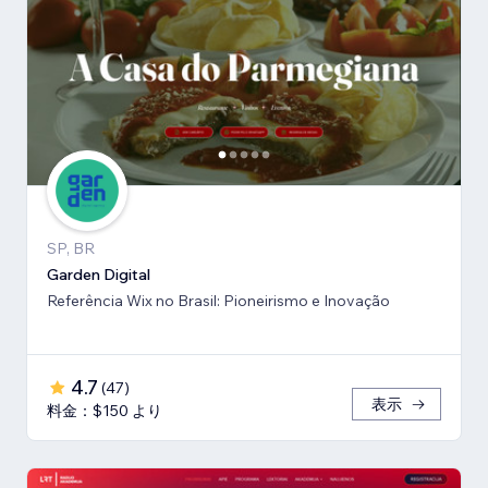
SP, BR
Garden Digital
Referência Wix no Brasil: Pioneirismo e Inovação
4.7
(
47
)
表示
料金：$150 より