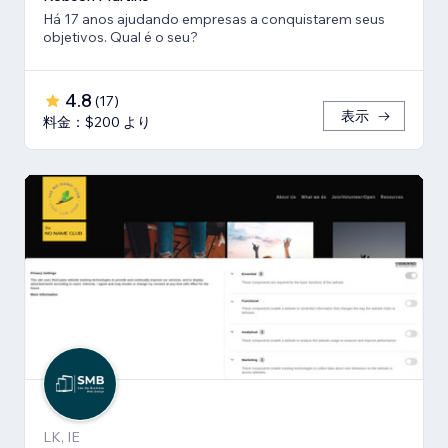
Há 17 anos ajudando empresas a conquistarem seus
objetivos. Qual é o seu?
4.8
(
17
)
表示
料金：$200 より
LK, IE