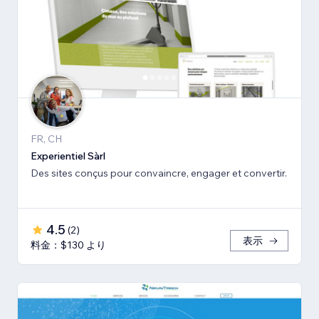
FR, CH
Experientiel Sàrl
Des sites conçus pour convaincre, engager et convertir.
4.5
(
2
)
表示
料金：$130 より