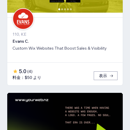
110, KE
Evans C.
Custom Wix Websites That Boost Sales & Visibility
5.0
(
4
)
表示
料金：$50 より