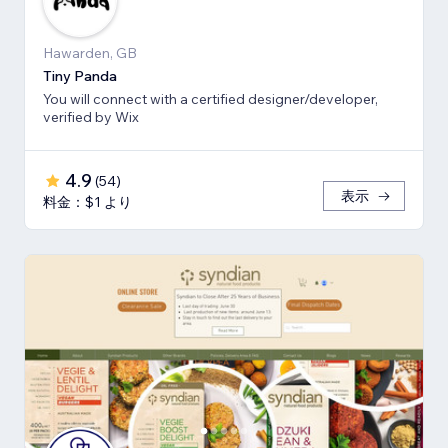
Hawarden, GB
Tiny Panda
You will connect with a certified designer/developer,
verified by Wix
4.9
(
54
)
表示
料金：$1 より