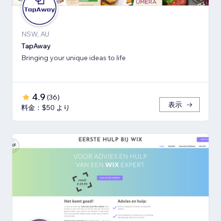
NSW, AU
TapAway
Bringing your unique ideas to life
4.9
(
36
)
表示
料金：$50 より