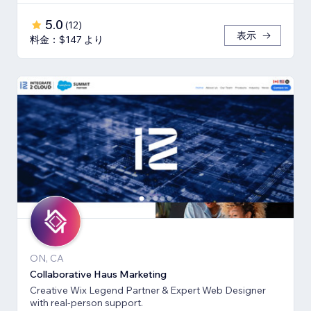
5.0
(
12
)
表示
料金：$147 より
ON, CA
Collaborative Haus Marketing
Creative Wix Legend Partner & Expert Web Designer
with real-person support.