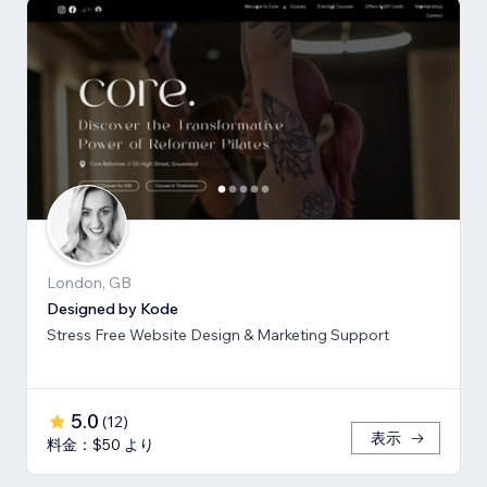
London, GB
Designed by Kode
Stress Free Website Design & Marketing Support
5.0
(
12
)
表示
料金：$50 より