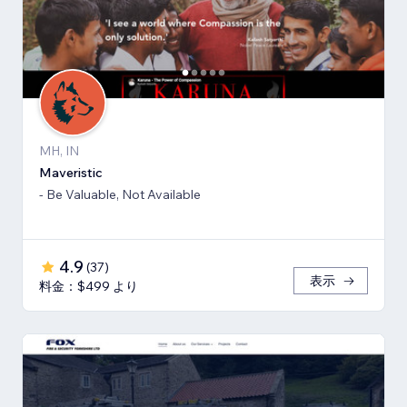
MH, IN
Maveristic
- Be Valuable, Not Available
4.9
(
37
)
表示
料金：$499 より