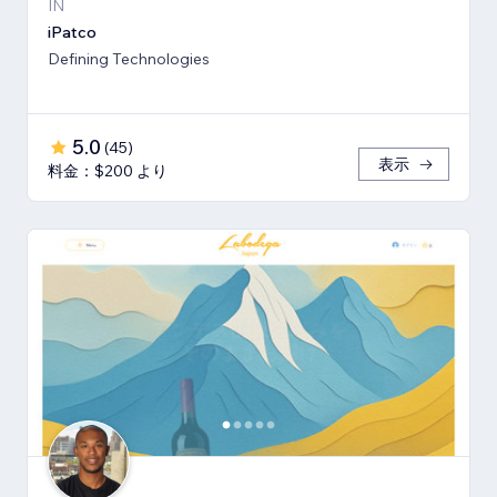
IN
iPatco
Defining Technologies
5.0
(
45
)
表示
料金：$200 より