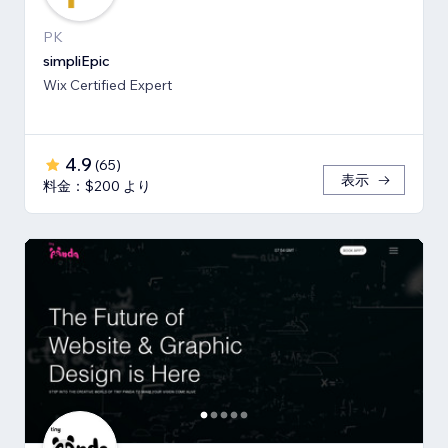
PK
simpliEpic
Wix Certified Expert
4.9
(
65
)
表示
料金：$200 より