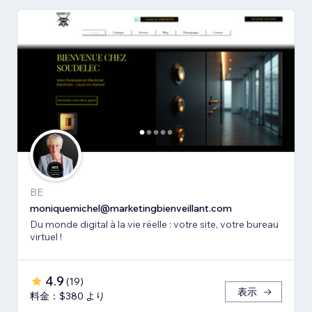
BE
moniquemichel@marketingbienveillant.com
Du monde digital à la vie réelle : votre site, votre bureau
virtuel !
4.9
(
19
)
表示
料金：$380 より