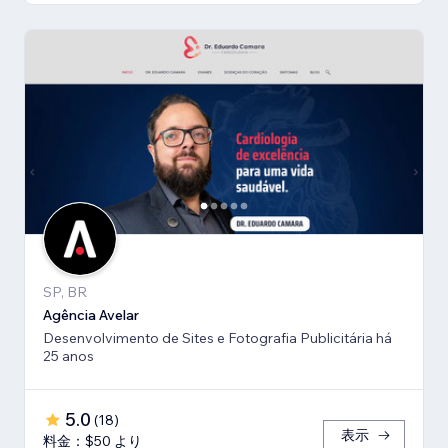
SP, BR
Agência Avelar
Desenvolvimento de Sites e Fotografia Publicitária há
25 anos
5.0
(
18
)
表示
料金：$50 より