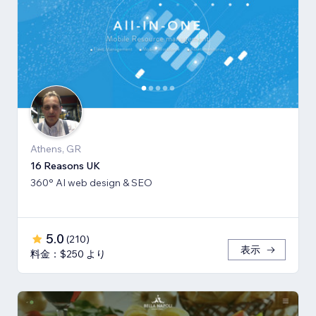
Athens, GR
16 Reasons UK
360° AI web design & SEO
5.0
(
210
)
表示
料金：$250 より