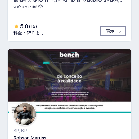
Award Winning Full Service Digital Marketing Agency -
we're nerds! 🤓
5.0
(
16
)
表示
料金：$50 より
SP, BR
Robson Martins