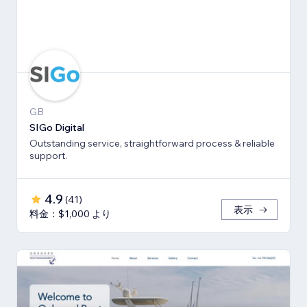
GB
SIGo Digital
Outstanding service, straightforward process & reliable
support.
4.9
(
41
)
表示
料金：$1,000 より