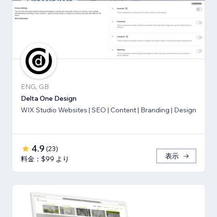
ENG, GB
Delta One Design
WIX Studio Websites | SEO | Content | Branding | Design
4.9
(
23
)
表示
料金：$99 より