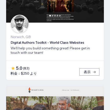
Norwich, GB
Digital Authors Toolkit - World Class Websites
We'll help you build something great! Please get in
touch with our team!
5.0
(
83
)
表示
料金：$250 より