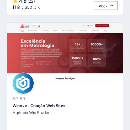
4.8
(
22
)
表示
料金：$50 より
SP, BR
Winove - Criação Web Sites
Agência Wix Studio