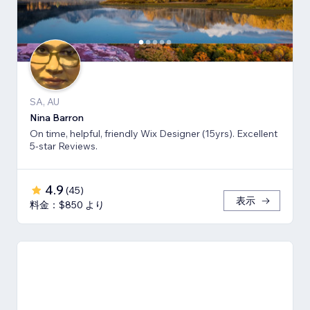
SA, AU
Nina Barron
On time, helpful, friendly Wix Designer (15yrs). Excellent
5-star Reviews.
4.9
(
45
)
表示
料金：$850 より