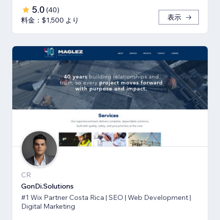
5.0
(
40
)
表示
料金：$1,500 より
CR
GonDi.Solutions
#1 Wix Partner Costa Rica | SEO | Web Development |
Digital Marketing