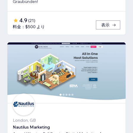
Graubünden!
4.9
(
21
)
表示
料金：$500 より
London, GB
Nautilus Marketing