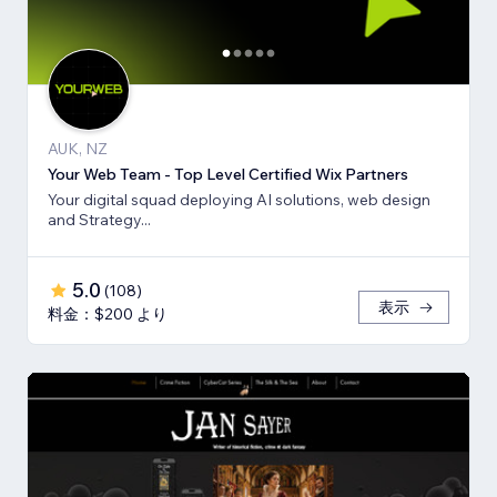
AUK, NZ
Your Web Team - Top Level Certified Wix Partners
Your digital squad deploying AI solutions, web design
and Strategy...
5.0
(
108
)
表示
料金：$200 より