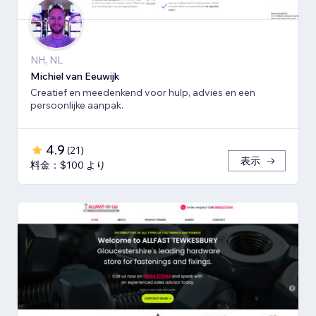
NH, NL
Michiel van Eeuwijk
Creatief en meedenkend voor hulp, advies en een
persoonlijke aanpak.
4.9
(
21
)
表示
料金：$100 より