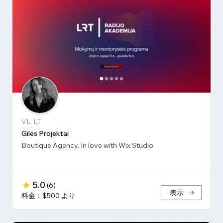
VL, LT
Gilės Projektai
Boutique Agency. In love with Wix Studio
5.0
(
6
)
表示
料金：$500 より