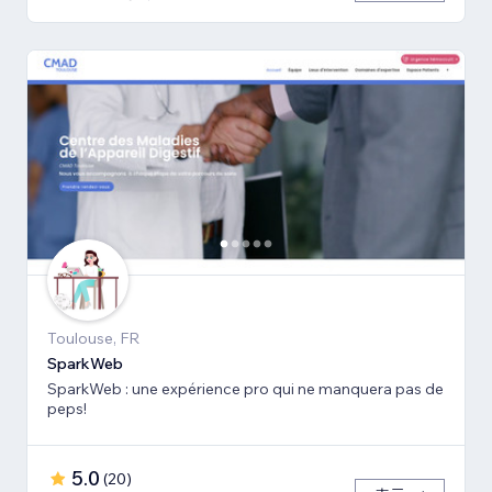
Toulouse, FR
SparkWeb
SparkWeb : une expérience pro qui ne manquera pas de
peps!
5.0
(
20
)