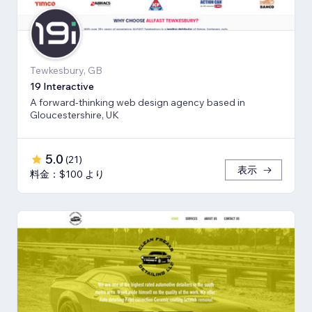
Tewkesbury, GB
19 Interactive
A forward-thinking web design agency based in
Gloucestershire, UK
5.0
(
21
)
表示
料金：$100 より