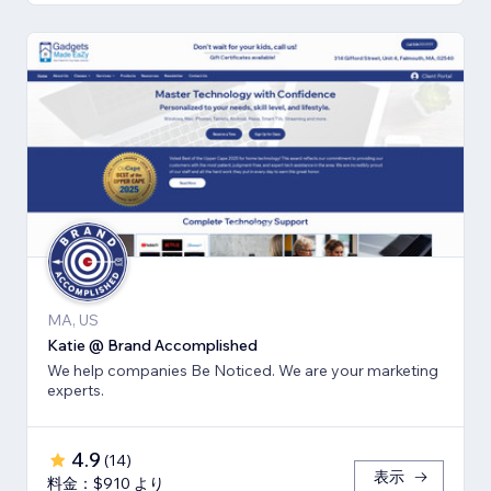
MA, US
Katie @ Brand Accomplished
We help companies Be Noticed. We are your marketing
experts.
4.9
(
14
)
表示
料金：$910 より