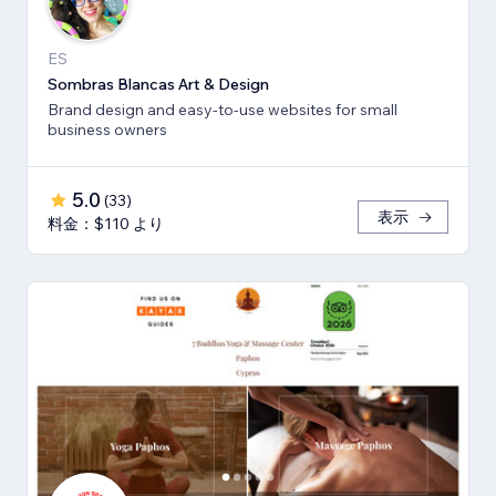
ES
Sombras Blancas Art & Design
Brand design and easy-to-use websites for small
business owners
5.0
(
33
)
表示
料金：$110 より