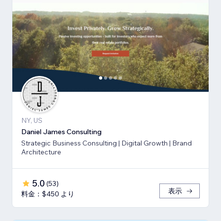
NY, US
Daniel James Consulting
Strategic Business Consulting | Digital Growth | Brand
Architecture
5.0
(
53
)
表示
料金：$450 より