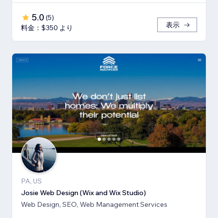
5.0
(
5
)
表示
料金：$350 より
PA, US
Josie Web Design (Wix and Wix Studio)
Web Design, SEO, Web Management Services