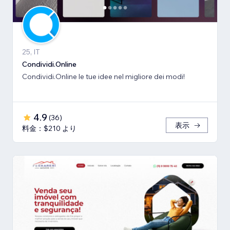
25, IT
Condividi.Online
Condividi.Online le tue idee nel migliore dei modi!
4.9
(
36
)
表示
料金：$210 より