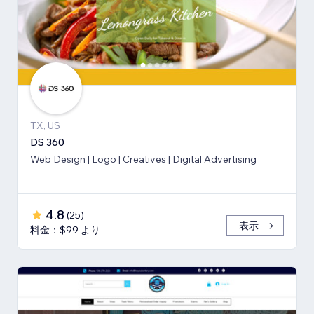
TX, US
DS 360
Web Design | Logo | Creatives | Digital Advertising
4.8
(
25
)
表示
料金：$99 より