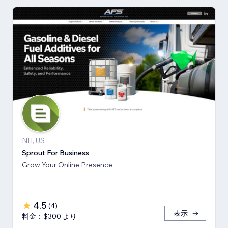
NH, US
Sprout For Business
Grow Your Online Presence
4.5
(
4
)
表示
料金：$300 より