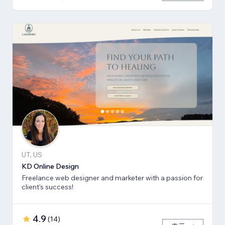
UT, US
KD Online Design
Freelance web designer and marketer with a passion for
client's success!
4.9
(
14
)