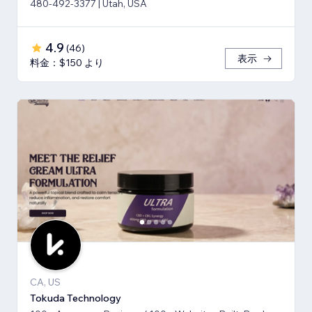
480-492-3377 | Utah, USA
4.9
(
46
)
表示
料金：$150 より
CA, US
Tokuda Technology