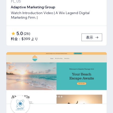
FL, US
Adaptive Marketing Group
Watch Introduction Video | A Wix Legend Digital
Marketing Firm. |
5.0
(
26
)
表示
料金：$399 より