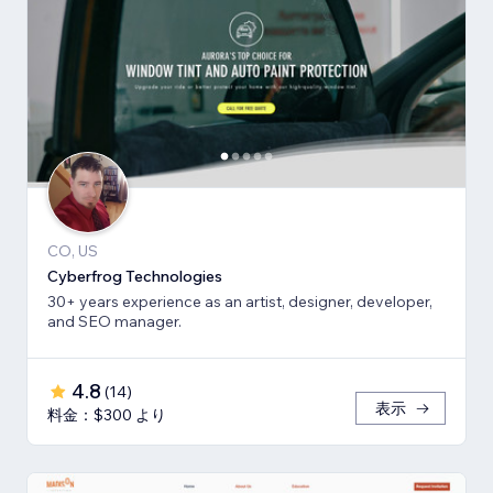
CO, US
Cyberfrog Technologies
30+ years experience as an artist, designer, developer,
and SEO manager.
4.8
(
14
)
表示
料金：$300 より