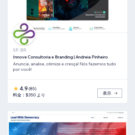
SP, BR
Innove Consultoria e Branding | Andreia Pinheiro
Anuncie, analise, otimize e cresça! Nós fazemos tudo
por você!
4.9
(
85
)
表示
料金：$350 より