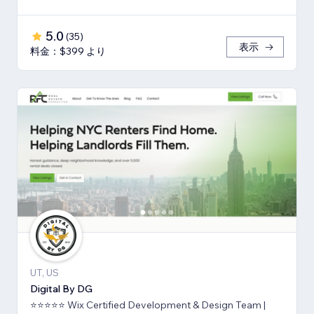
5.0
(
35
)
表示
料金：$399 より
UT, US
Digital By DG
⭐⭐⭐⭐⭐ Wix Certified Development & Design Team |