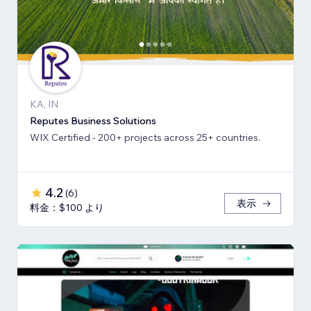
KA, IN
Reputes Business Solutions
WIX Certified - 200+ projects across 25+ countries.
4.2
(
6
)
表示
料金：$100 より