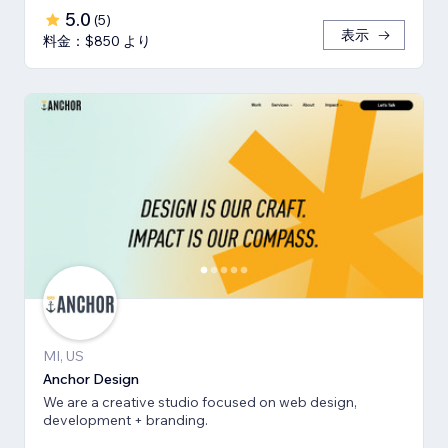
5.0
(
5
)
表示
料金：$850 より
MI, US
Anchor Design
We are a creative studio focused on web design,
development + branding.