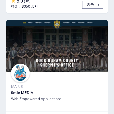
5.0
(
38
)
表示
料金：$350 より
MA, US
Smile MEDIA
Web Empowered Applications