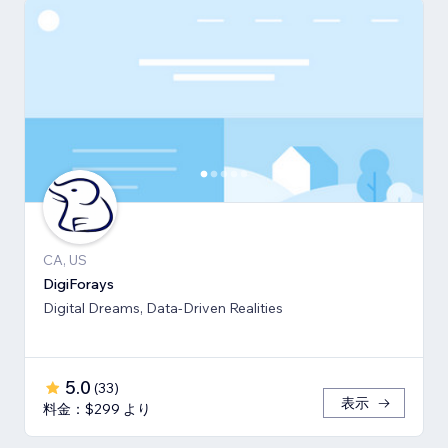
CA, US
DigiForays
Digital Dreams, Data-Driven Realities
5.0
(
33
)
表示
料金：$299 より