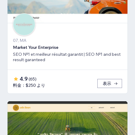
07, MA
Market Your Enterprise
SEO №1 et meilleur résultat garantit | SEO №1 and best
result garanteed
4.9
(
65
)
表示
料金：$250 より