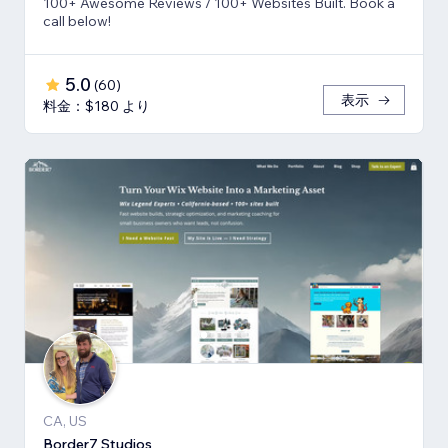
100+ Awesome Reviews / 100+ Websites Built. Book a
call below!
5.0
(
60
)
表示
料金：$180 より
CA, US
Border7 Studios