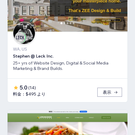
WA, US
Stephen @ Leck Inc.
25+ yrs of Website Design, Digital & Social Media
Marketing & Brand Builds.
5.0
(
14
)
表示
料金：$495 より