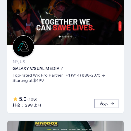
NY, US
GALAXY V/SUΛL MEDIA ✓
Top-rated Wix Pro Partner | +1 (914) 888-2375 →
Starting at $499
5.0
(
108
)
表示
料金：$99 より