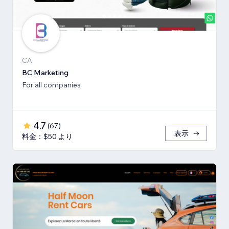
CA
BC Marketing
For all companies
4.7
(
67
)
表示
料金：$50 より