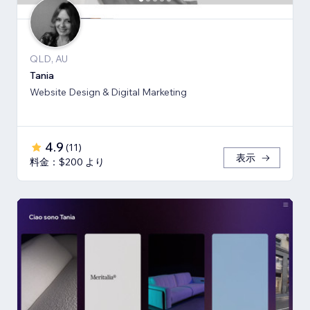
QLD, AU
Tania
Website Design & Digital Marketing
4.9
(
11
)
表示
料金：$200 より