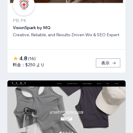
PB, PK
VisionSpark by MQ
Creative, Reliable, and Results-Driven Wix & SEO Expert
4.8
(
16
)
表示
料金：$250 より