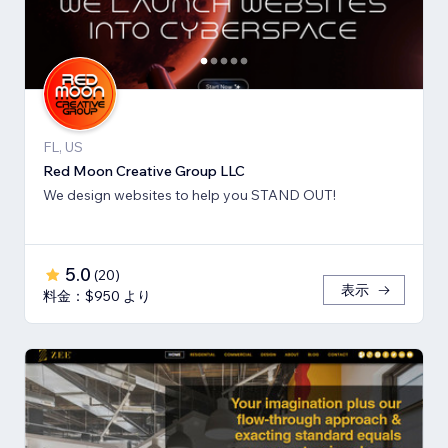
FL, US
Red Moon Creative Group LLC
We design websites to help you STAND OUT!
5.0
(
20
)
表示
料金：$950 より