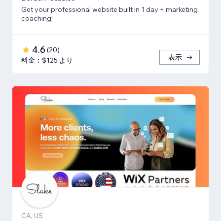
Get your professional website built in 1 day + marketing
coaching!
4.6
(
20
)
表示
料金：$125 より
CA, US