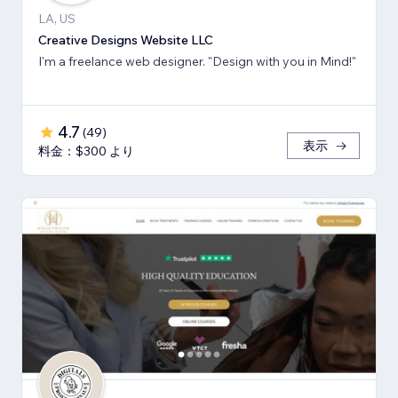
LA, US
Creative Designs Website LLC
I'm a freelance web designer. "Design with you in Mind!"
4.7
(
49
)
表示
料金：$300 より