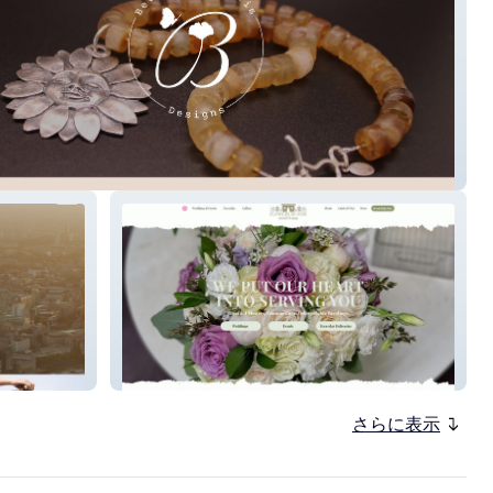
arie Davis
Flowers by Zoie
さらに表示