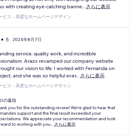
so with creating eye-catching banne
...
さらに表示
ービス：高度なホームページデザイン
5
2024年8月7日
nding service, quality work, and incredible
ssionalism. Arazo revamped our company website
ought our vision to life. I worked with Fernanda on
oject, and she was so helpful ever
...
さらに表示
ービス：高度なホームページデザイン
ロの返信
ank you for the outstanding review! We’re glad to hear that
rnanda’s support and the final result exceeded your
pectations. We appreciate your recommendation and look
rward to working with you
...
さらに表示