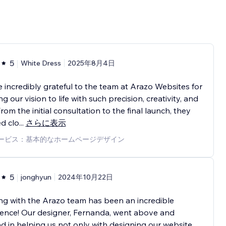
5
White Dress
2025年8月4日
 incredibly grateful to the team at Arazo Websites for
ng our vision to life with such precision, creativity, and
From the initial consultation to the final launch, they
ed clo
...
さらに表示
ービス：基本的なホームページデザイン
5
jonghyun
2024年10月22日
g with the Arazo team has been an incredible
ence! Our designer, Fernanda, went above and
 in helping us not only with designing our website