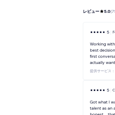
レビュー
5.0
(
7
5
F
Working with
best decisio
first convers
actually wan
提供サービス：
5
C
Got what I wa
talent as an 
honest ... th