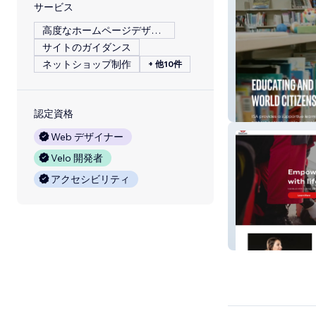
サービス
高度なホームページデザイン
サイトのガイダンス
ネットショップ制作
+ 他10件
International S
認定資格
Web デザイナー
Velo 開発者
アクセシビリティ
Educare Social 
LLC