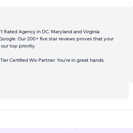
#1 Rated Agency in DC, Maryland and Virginia
Google. Our 200+ five star reviews proves that your
s our top priority.
tified Wix Partner. You’re in great hands.
ES
...