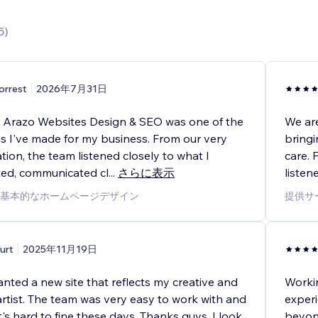
5
)
orrest
2026年7月31日
 Arazo Websites Design & SEO was one of the
We are
ns I've made for my business. From our very
bringi
ation, the team listened closely to what I
care. 
ted, communicated cl
...
さらに表示
listen
基本的なホームページデザイン
提供サ
urt
2025年11月19日
nted a new site that reflects my creative and
Workin
artist. The team was very easy to work with and
experi
at's hard to fine these days. Thanks guys, I look
beyond