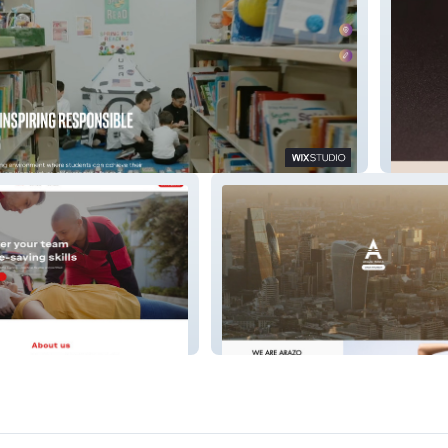
cholars Academy
Betty M
Service Systems
Arazo Media