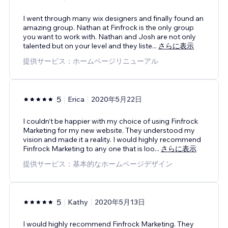
I went through many wix designers and finally found an
amazing group. Nathan at Finfrock is the only group
you want to work with. Nathan and Josh are not only
talented but on your level and they liste
...
さらに表示
提供サービス：ホームページリニューアル
5
Erica
2020年5月22日
I couldn’t be happier with my choice of using Finfrock
Marketing for my new website. They understood my
vision and made it a reality. I would highly recommend
Finfrock Marketing to any one that is loo
...
さらに表示
提供サービス：基本的なホームページデザイン
5
Kathy
2020年5月13日
I would highly recommend Finfrock Marketing. They