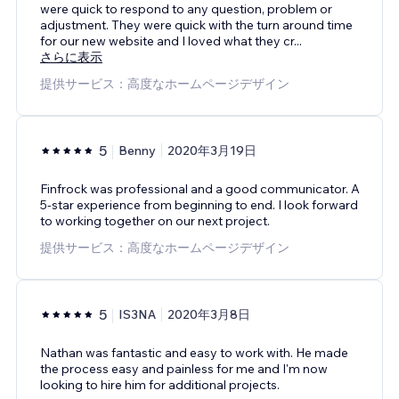
were quick to respond to any question, problem or
adjustment. They were quick with the turn around time
for our new website and I loved what they cr
...
さらに表示
提供サービス：高度なホームページデザイン
5
Benny
2020年3月19日
Finfrock was professional and a good communicator. A
5-star experience from beginning to end. I look forward
to working together on our next project.
提供サービス：高度なホームページデザイン
5
IS3NA
2020年3月8日
Nathan was fantastic and easy to work with. He made
the process easy and painless for me and I'm now
looking to hire him for additional projects.