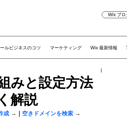
Wix 
ールビジネスのコツ
マーケティング
Wix 最新情報
仕組みと設定方法
く解説
作成
→｜
空きドメインを検索
 →