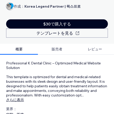
作成：
Korea Legend Partner | 윅스프로
$30で購入する
テンプレートを見る
概要
販売者
レビュー
Professional K Dental Clinic – Optimized Medical Website
Solution
This template is optimized for dental and medical-related
businesses with its sleek design and user-friendly layout. It is
designed to help patients easily obtain treatment information
and make appointments, conveying both reliability and
professionalism. With easy customization opt
...
さらに表示
業界：