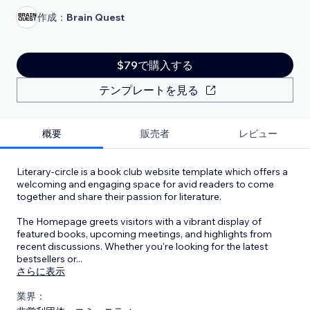
作成：
Brain Quest
$79で購入する
テンプレートを見る
概要
販売者
レビュー
Literary-circle is a book club website template which offers a
welcoming and engaging space for avid readers to come
together and share their passion for literature.
The Homepage greets visitors with a vibrant display of
featured books, upcoming meetings, and highlights from
recent discussions. Whether you're looking for the latest
bestsellers or
...
さらに表示
業界：