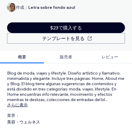
作成：
Letra sobre fondo azul
$23で購入する
テンプレートを見る
概要
販売者
レビュー
Blog de moda, viajes y lifestyle. Diseño artístico y llamativo,
minimalista y elegante. Incluye tres páginas: Home, About me
y Blog. El blog tiene algunas sugerencias de contenidos y
está dividido en tres categorías: moda, viajes, lifestyle. En
Home encuentras info relevante, movimiento y efectos
mientras te deslizas, colecciones de entradas del bl
...
さらに表示
業界：
美容・ウェルネス