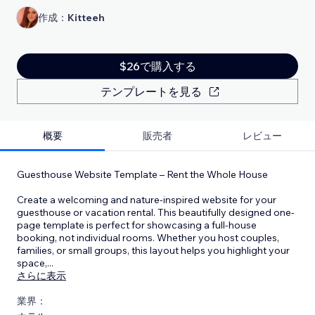
作成：
Kitteeh
$26で購入する
テンプレートを見る
概要
販売者
レビュー
Guesthouse Website Template – Rent the Whole House
Create a welcoming and nature-inspired website for your
guesthouse or vacation rental. This beautifully designed one-
page template is perfect for showcasing a full-house
booking, not individual rooms. Whether you host couples,
families, or small groups, this layout helps you highlight your
space,
...
さらに表示
業界：