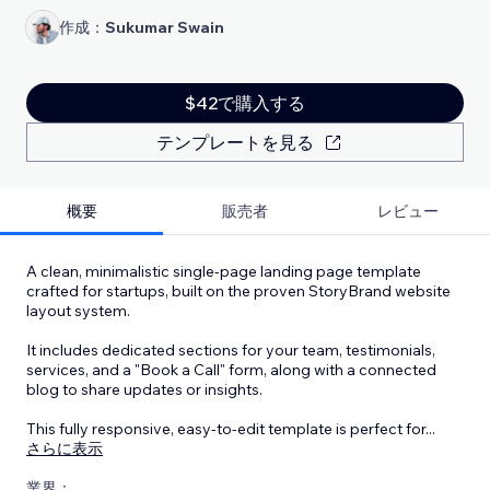
作成：
Sukumar Swain
$42で購入する
テンプレートを見る
概要
販売者
レビュー
A clean, minimalistic single-page landing page template
crafted for startups, built on the proven StoryBrand website
layout system.
It includes dedicated sections for your team, testimonials,
services, and a "Book a Call" form, along with a connected
blog to share updates or insights.
This fully responsive, easy-to-edit template is perfect for
...
さらに表示
業界：