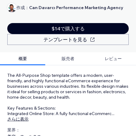
作成：
Can Davarcı Performance Marketing Agency
$14で購入する
テンプレートを見る
概要
販売者
レビュー
The All-Purpose Shop template offers a modern, user-
friendly, and highly functional eCommerce experience for
businesses across various industries. Its flexible design makes
it ideal for selling products or services in fashion, electronics,
home decor, beauty, and health.
Key Features & Sections:
Integrated Online Store: A fully functional eCommerc
...
さらに表示
業界：