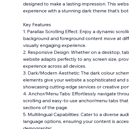
designed to make a lasting impression. This websi
experience with a stunning dark theme that’s bo
Key Features
1. Parallax Scrolling Effect: Enjoy a dynamic scro
background and foreground conte
nt move at dif
visually engaging experience.
2. Responsive Design: Whether on a desktop, tab
website adapts perfectly to any screen size, prov
experience across all devices.
3. Dark/Modern Aesthetic: The dark colour sch
elements give your website a sophisticated and st
showcasing cutting-edge services or creative port
4. Anchor/Menu Tabs: Effortlessly navigate thro
scrolling and easy-to-use anchor/menu tabs that 
sections of the page.
5. Multilingual Capabilities: Cater to a diverse a
language options, ensuring your content is acces
demographic.