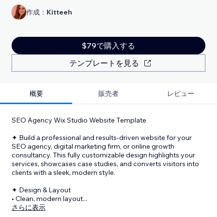
作成：
Kitteeh
$79で購入する
テンプレートを見る
概要
販売者
レビュー
SEO Agency Wix Studio Website Template
✦ Build a professional and results-driven website for your
SEO agency, digital marketing firm, or online growth
consultancy. This fully customizable design highlights your
services, showcases case studies, and converts visitors into
clients with a sleek, modern style.
✦ Design & Layout
• Clean, modern layout
...
さらに表示