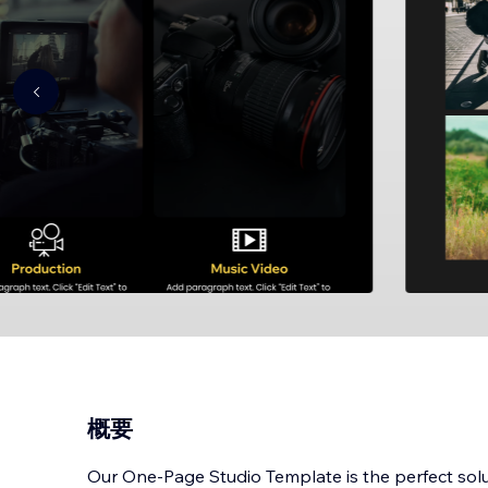
概要
Our One-Page Studio Template is the perfect solut