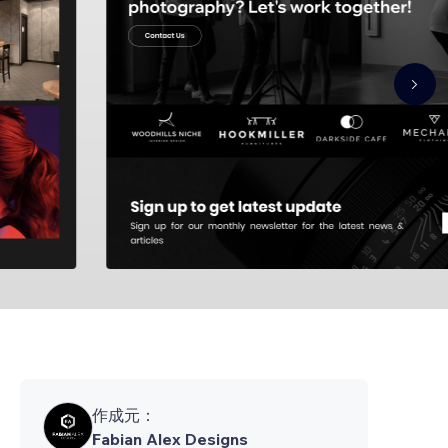
作成元：
Fabian Alex Designs