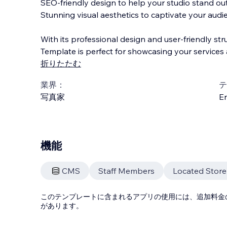
SEO-friendly design to help your studio stand out
Stunning visual aesthetics to captivate your audi
With its professional design and user-friendly st
Template is perfect for showcasing your services 
折りたたむ
業界：
テ
写真家
En
機能
CMS
Staff Members
Located Stor
このテンプレートに含まれるアプリの使用には、追加料金
があります。