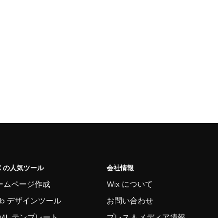
X の人気ツール
会社情報
ームページ作成
Wix について
eb デザインツール
お問い合わせ
TML テンプレート
プレス & メディア情報