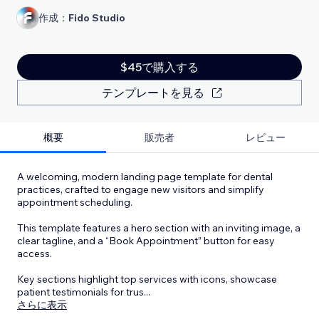
作成：
Fido Studio
$45で購入する
テンプレートを見る
概要
販売者
レビュー
A welcoming, modern landing page template for dental
practices, crafted to engage new visitors and simplify
appointment scheduling.
This template features a hero section with an inviting image, a
clear tagline, and a “Book Appointment” button for easy
access.
Key sections highlight top services with icons, showcase
patient testimonials for trus
...
さらに表示