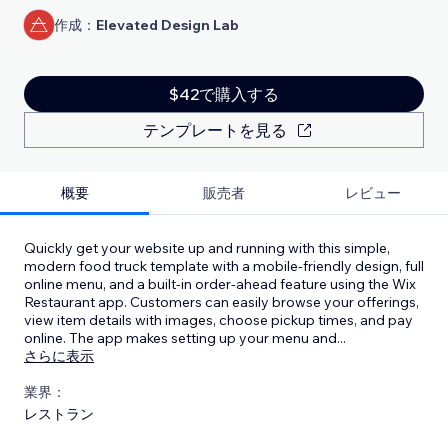
作成：
Elevated Design Lab
$42で購入する
テンプレートを見る
概要
販売者
レビュー
Quickly get your website up and running with this simple,
modern food truck template with a mobile-friendly design, full
online menu, and a built-in order-ahead feature using the Wix
Restaurant app. Customers can easily browse your offerings,
view item details with images, choose pickup times, and pay
online. The app makes setting up your menu and
...
さらに表示
業界：
レストラン