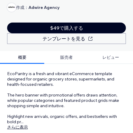
作成：
Adwire Agency
$49で購入する
テンプレートを見る
概要
販売者
レビュー
EcoPantry is a fresh and vibrant eCommerce template
designed for organic grocery stores, supermarkets, and
health-focused retailers.
The hero banner with promotional offers draws attention,
while popular categories and featured product grids make
shopping simple and intuitive.
Highlight new arrivals, organic offers, and bestsellers with
bold pr
...
さらに表示