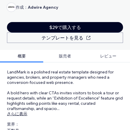
作成：
Adwire Agency
$29で購入する
テンプレートを見る
概要
販売者
レビュー
LandMark is a polished real estate template designed for
agencies, brokers, and property managers who need a
conversion-focused web presence.
A bold hero with clear CTAs invites visitors to book a tour or
request details, while an “Exhibition of Excellence” feature grid
highlights selling points like easy rental, curated
craftsmanship, and spacio
...
さらに表示
業界：