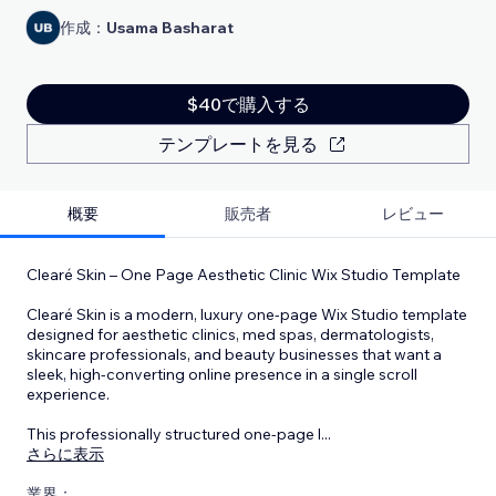
作成：
Usama Basharat
$40で購入する
テンプレートを見る
概要
販売者
レビュー
Clearé Skin – One Page Aesthetic Clinic Wix Studio Template
Clearé Skin is a modern, luxury one-page Wix Studio template
designed for aesthetic clinics, med spas, dermatologists,
skincare professionals, and beauty businesses that want a
sleek, high-converting online presence in a single scroll
experience.
This professionally structured one-page l
...
さらに表示
業界：