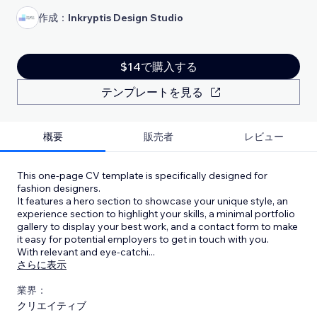
作成：
Inkryptis Design Studio
$14で購入する
テンプレートを見る
概要
販売者
レビュー
This one-page CV template is specifically designed for
fashion designers.
It features a hero section to showcase your unique style, an
experience section to highlight your skills, a minimal portfolio
gallery to display your best work, and a contact form to make
it easy for potential employers to get in touch with you.
With relevant and eye-catchi
...
さらに表示
業界：
クリエイティブ